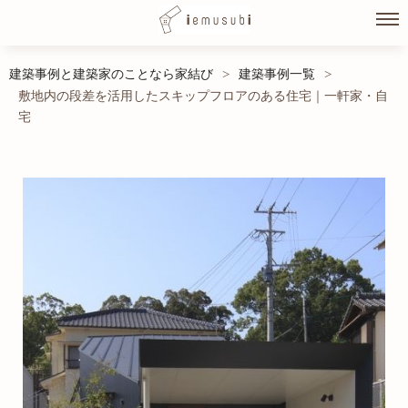
Skip
建築事例と建築家のことなら家結び
建築事例一覧
>
>
to
敷地内の段差を活用したスキップフロアのある住宅｜一軒家・自
content
宅