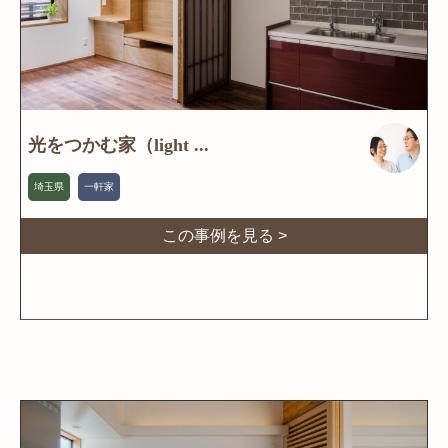
光をつかむ家（light ...
埼玉県
一軒家
この事例を見る >