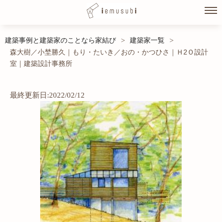
Skip
建築事例と建築家のことなら家結び
建築家一覧
>
>
to
森大樹／小埜勝久｜もり・たいき／おの・かつひさ｜Ｈ2Ｏ設計
content
室｜建築設計事務所
最終更新日:2022/02/12