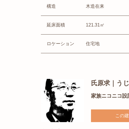
構造
木造在来
延床面積
121.31㎡
ロケーション
住宅地
氏原求｜う
家族ニコニコ設
この建