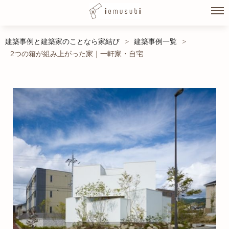
Skip
建築事例と建築家のことなら家結び
建築事例一覧
>
>
to
2つの箱が組み上がった家｜一軒家・自宅
content