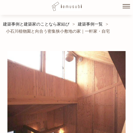
Skip
建築事例と建築家のことなら家結び
建築事例一覧
>
>
to
小石川植物園と向合う密集狭小敷地の家｜一軒家・自宅
content