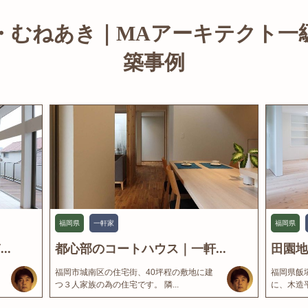
・むねあき｜MAアーキテクト一
築事例
福岡県
一軒家
福岡県
..
都心部のコートハウス｜一軒...
田園地
福岡市城南区の住宅街、40坪程の敷地に建
福岡県飯
つ３人家族の為の住宅です。 隣...
に、木造平