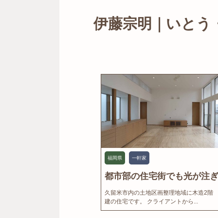
伊藤宗明｜いとう
福岡県
一軒家
都市部の住宅街でも光が注ぎ.
久留米市内の土地区画整理地域に木造2階
建の住宅です。 クライアントから...