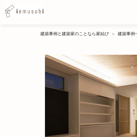
Skip
建築事例と建築家のことなら家結び
建築事例
>
to
content