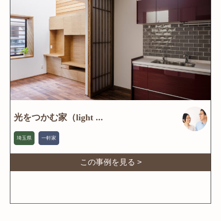
光をつかむ家（light ...
埼玉県
一軒家
この事例を見る >