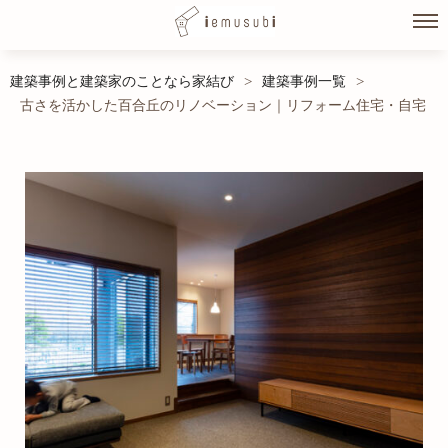
Skip
建築事例と建築家のことなら家結び
建築事例一覧
>
>
to
古さを活かした百合丘のリノベーション｜リフォーム住宅・自宅
content