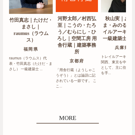
河野太郎／村西弘
秋山実｜あき
竹田真志｜たけだ・
至｜こうの・たろ
ま・みのる｜
まさし｜
う／むらにし・ひ
イルアーキテ
raumus（ラウム
ろし｜空間工房 用
一級建築士事
ス）
舎行蔵｜建築事務
兵庫県
福岡県
所
トレイルアーキテク
raumus（ラウムス）代
京都府
関西、東京を中心エ
表・竹田真志（たけだ・ま
として、主に住宅の
さし） 一級建築士 ...
「用舎行蔵（ようしゃこ
を手...
うぞう）」とは論語に記
されている一節です。 こ
こ...
MORE