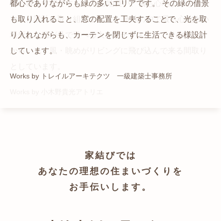
猫と暮らす家です。 人も心地良い、猫も心地よいをテー
都心でありながらも緑の多いエリアです。 その緑の借景
自然の中の岩山を切り開いて造った、ワイルドなゲスト
かつての機織り工場が、その趣を残しつつ孫世帯の住居
マに、設計に取り組みました。 敷地の中で最も心地よい
も取り入れること、窓の配置を工夫することで、光を取
ハウスをイメージした空間が広がる都市型住宅です。
へと蘇りました。
場所を、猫が外で遊べる大きなテラスとし、そのテラス
り入れながらも、カーテンを閉じずに生活できる様設計
Works by ZAG空間設計舎
Works by ZAG空間設計舎
から、光・風・眺めがリビングに飛び込んで来る間取り
しています。
としています。
Works by トレイルアーキテクツ 一級建築士事務所
Works by 小木野貴光アトリエ
家結びでは
あなたの理想の住まいづくりを
お手伝いします。