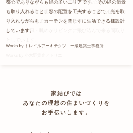
猫と暮らす家です。 人も心地良い、猫も心地よいをテー
都心でありながらも緑の多いエリアです。 その緑の借景
自然の中の岩山を切り開いて造った、ワイルドなゲスト
かつての機織り工場が、その趣を残しつつ孫世帯の住居
マに、設計に取り組みました。 敷地の中で最も心地よい
も取り入れること、窓の配置を工夫することで、光を取
ハウスをイメージした空間が広がる都市型住宅です。
へと蘇りました。
場所を、猫が外で遊べる大きなテラスとし、そのテラス
り入れながらも、カーテンを閉じずに生活できる様設計
Works by ZAG空間設計舎
Works by ZAG空間設計舎
から、光・風・眺めがリビングに飛び込んで来る間取り
しています。
としています。
Works by トレイルアーキテクツ 一級建築士事務所
Works by 小木野貴光アトリエ
家結びでは
あなたの理想の住まいづくりを
お手伝いします。