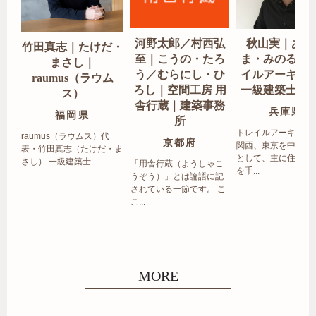
河野太郎／村西弘
秋山実｜あき
竹田真志｜たけだ・
至｜こうの・たろ
ま・みのる｜
まさし｜
う／むらにし・ひ
イルアーキテ
raumus（ラウム
ろし｜空間工房 用
一級建築士事
ス）
舎行蔵｜建築事務
兵庫県
福岡県
所
トレイルアーキテク
raumus（ラウムス）代
京都府
関西、東京を中心エ
表・竹田真志（たけだ・ま
として、主に住宅の
さし） 一級建築士 ...
「用舎行蔵（ようしゃこ
を手...
うぞう）」とは論語に記
されている一節です。 こ
こ...
MORE