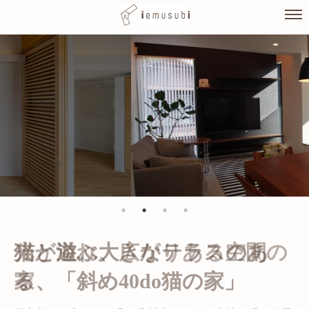
Skip
to
content
光が溢れ、広がりある空間の
家