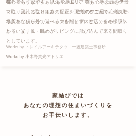
猫と暮らす家です。 人も心地良い、猫も心地よいをテー
都心でありながらも緑の多いエリアです。 その緑の借景
自然の中の岩山を切り開いて造った、ワイルドなゲスト
かつての機織り工場が、その趣を残しつつ孫世帯の住居
マに、設計に取り組みました。 敷地の中で最も心地よい
も取り入れること、窓の配置を工夫することで、光を取
ハウスをイメージした空間が広がる都市型住宅です。
へと蘇りました。
場所を、猫が外で遊べる大きなテラスとし、そのテラス
り入れながらも、カーテンを閉じずに生活できる様設計
Works by ZAG空間設計舎
Works by ZAG空間設計舎
から、光・風・眺めがリビングに飛び込んで来る間取り
しています。
としています。
Works by トレイルアーキテクツ 一級建築士事務所
Works by 小木野貴光アトリエ
家結びでは
あなたの理想の住まいづくりを
お手伝いします。