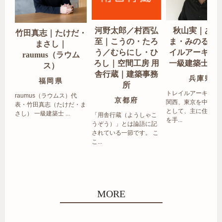
河野太郎／村西弘
秋山実｜あき
竹田真志｜たけだ・
至｜こうの・たろ
ま・みのる｜
まさし｜
う／むらにし・ひ
イルアーキテ
raumus（ラウム
ろし｜空間工房 用
一級建築士事
ス）
舎行蔵｜建築事務
兵庫県
福岡県
所
トレイルアーキテク
raumus（ラウムス）代
京都府
関西、東京を中心エ
表・竹田真志（たけだ・ま
として、主に住宅の
さし） 一級建築士 ...
「用舎行蔵（ようしゃこ
を手...
うぞう）」とは論語に記
されている一節です。 こ
こ...
MORE