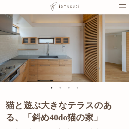
Skip
to
content
猫と遊ぶ大きなテラスのあ
る、「斜め40do猫の家」