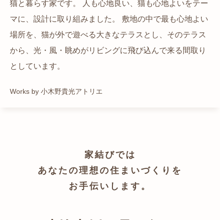
猫と暮らす家です。 人も心地良い、猫も心地よいをテー
都心でありながらも緑の多いエリアです。 その緑の借景
自然の中の岩山を切り開いて造った、ワイルドなゲスト
かつての機織り工場が、その趣を残しつつ孫世帯の住居
マに、設計に取り組みました。 敷地の中で最も心地よい
も取り入れること、窓の配置を工夫することで、光を取
ハウスをイメージした空間が広がる都市型住宅です。
へと蘇りました。
場所を、猫が外で遊べる大きなテラスとし、そのテラス
り入れながらも、カーテンを閉じずに生活できる様設計
Works by ZAG空間設計舎
Works by ZAG空間設計舎
から、光・風・眺めがリビングに飛び込んで来る間取り
しています。
としています。
Works by トレイルアーキテクツ 一級建築士事務所
Works by 小木野貴光アトリエ
家結びでは
あなたの理想の住まいづくりを
お手伝いします。