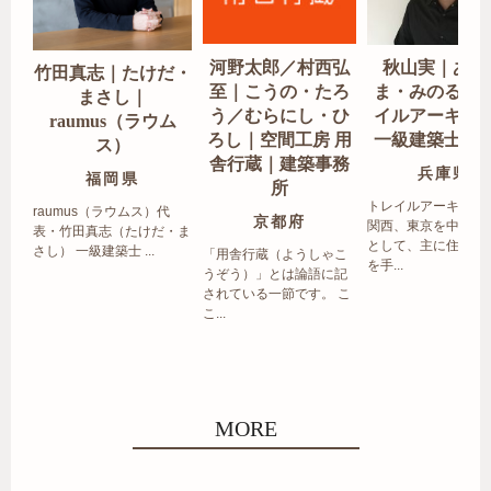
河野太郎／村西弘
秋山実｜あき
竹田真志｜たけだ・
至｜こうの・たろ
ま・みのる｜
まさし｜
う／むらにし・ひ
イルアーキテ
raumus（ラウム
ろし｜空間工房 用
一級建築士事
ス）
舎行蔵｜建築事務
兵庫県
福岡県
所
トレイルアーキテク
raumus（ラウムス）代
京都府
関西、東京を中心エ
表・竹田真志（たけだ・ま
として、主に住宅の
さし） 一級建築士 ...
「用舎行蔵（ようしゃこ
を手...
うぞう）」とは論語に記
されている一節です。 こ
こ...
MORE