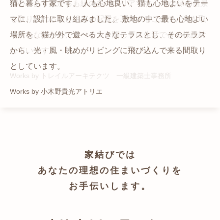
猫と暮らす家です。 人も心地良い、猫も心地よいをテー
都心でありながらも緑の多いエリアです。 その緑の借景
自然の中の岩山を切り開いて造った、ワイルドなゲスト
かつての機織り工場が、その趣を残しつつ孫世帯の住居
マに、設計に取り組みました。 敷地の中で最も心地よい
も取り入れること、窓の配置を工夫することで、光を取
ハウスをイメージした空間が広がる都市型住宅です。
へと蘇りました。
場所を、猫が外で遊べる大きなテラスとし、そのテラス
り入れながらも、カーテンを閉じずに生活できる様設計
Works by ZAG空間設計舎
Works by ZAG空間設計舎
から、光・風・眺めがリビングに飛び込んで来る間取り
しています。
としています。
Works by トレイルアーキテクツ 一級建築士事務所
Works by 小木野貴光アトリエ
家結びでは
あなたの理想の住まいづくりを
お手伝いします。