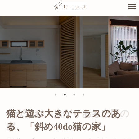
Skip
to
content
光が溢れ、広がりある空間の
家