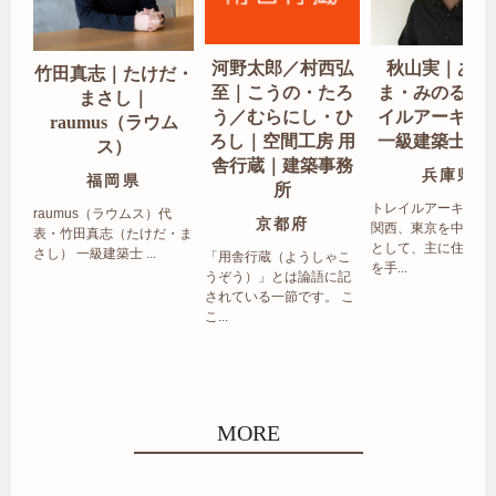
河野太郎／村西弘
秋山実｜あき
竹田真志｜たけだ・
至｜こうの・たろ
ま・みのる｜
まさし｜
う／むらにし・ひ
イルアーキテ
raumus（ラウム
ろし｜空間工房 用
一級建築士事
ス）
舎行蔵｜建築事務
兵庫県
福岡県
所
トレイルアーキテク
raumus（ラウムス）代
京都府
関西、東京を中心エ
表・竹田真志（たけだ・ま
として、主に住宅の
さし） 一級建築士 ...
「用舎行蔵（ようしゃこ
を手...
うぞう）」とは論語に記
されている一節です。 こ
こ...
MORE