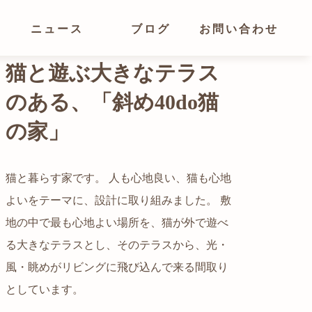
ニュース
ブログ
お問い合わせ
光が溢れ、広がりある
空間の家
猫と暮らす家です。 人も心地良い、猫も心地
よいをテーマに、設計に取り組みました。 敷
都心でありながらも緑の多いエリアです。 そ
地の中で最も心地よい場所を、猫が外で遊べ
の緑の借景も取り入れること、窓の配置を工
る大きなテラスとし、そのテラスから、光・
夫することで、光を取り入れながらも、カー
自然の中の岩山を切り開いて造った、ワイル
風・眺めがリビングに飛び込んで来る間取り
テンを閉じずに生活できる様設計していま
ドなゲストハウスをイメージした空間が広が
かつての機織り工場が、その趣を残しつつ孫
としています。
す。
る都市型住宅です。
世帯の住居へと蘇りました。