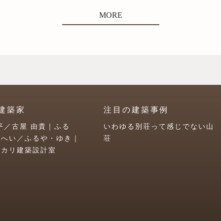
MORE
建築家
注目の建築事例
平／古屋 由貴｜ふる
いわゆる別荘って感じでない山
うへい／ふるや・ゆき｜
荘
ユカリ建築設計室