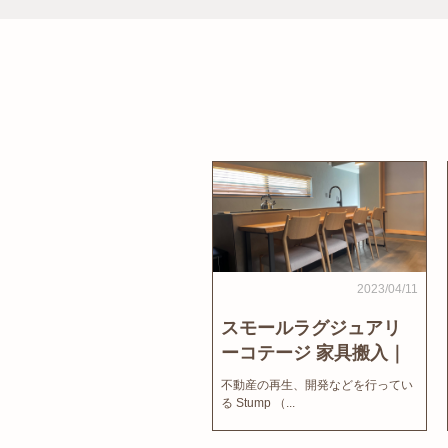
2023/04/11
スモールラグジュアリ
ーコテージ 家具搬入｜
家結びNews
不動産の再生、開発などを行ってい
る Stump （...