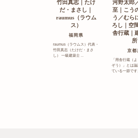
竹田真志｜たけ
河野太郎
だ・まさし｜
至｜こう
raumus（ラウム
う／むら
ス）
ろし｜空間
舎行蔵｜
福岡県
所
raumus（ラウムス）代表・
竹田真志（たけだ・まさ
京都
し） 一級建築士 ...
「用舎行蔵（よ
ぞう）」とは論
ている一節です。 