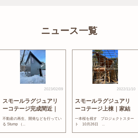
ニュース一覧
2023/02/09
2022/11/10
スモールラグジュアリ
スモールラグジュアリ
ーコテージ完成間近｜
ーコテージ上棟｜家結
家結びNews
びNews
不動産の再生、開発などを行ってい
一本桜を残す プロジェクトスター
る Stump （...
ト 10月26日 ...