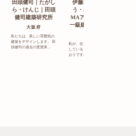
田頭健司｜たがし
伊藤宗明｜いと
白
ら・けんじ｜田頭
う・むねあき｜
す
健司建築研究所
MAアーキテクト
de
一級建築士事務所
ン
大阪府
福岡県
私たちは、美しい雰囲気の
建築をデザインします。 田
私が、住まい造りで大事に
頭健司の過去の受賞実...
していることは、以下のと
まち
おりです。 洗練された...
ど生
トの設