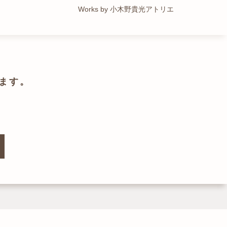
Works by トレイルアーキテクツ 一級建築士事務所
Works by 小木野貴光アトリエ
Works by ZAG空間設計舎
Works by ZAG空間設計舎
ます。