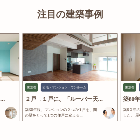
注目の建築事例
東京都
団地・マンション・ワンルーム
東京都
..
２戸→１戸に、「ルーバー天...
築80
築30年程、マンションの２つの住戸を、間
築8０年
の壁をとって1つの住戸に変える...
した。 屋