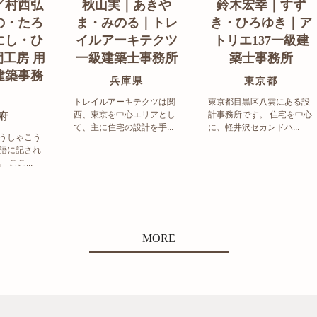
／村西弘
秋山実｜あきや
鈴木宏幸｜すず
の・たろ
ま・みのる｜トレ
き・ひろゆき｜ア
にし・ひ
イルアーキテクツ
トリエ137一級建
工房 用
一級建築士事務所
築士事務所
建築事務
兵庫県
東京都
トレイルアーキテクツは関
東京都目黒区八雲にある設
西、東京を中心エリアとし
計事務所です。 住宅を中心
府
て、主に住宅の設計を手...
に、軽井沢セカンドハ...
うしゃこう
語に記され
ここ...
MORE