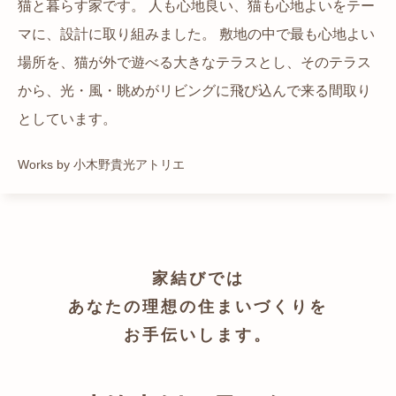
猫と暮らす家です。 人も心地良い、猫も心地よいをテー
都心でありながらも緑の多いエリアです。 その緑の借景
自然の中の岩山を切り開いて造った、ワイルドなゲスト
かつての機織り工場が、その趣を残しつつ孫世帯の住居
マに、設計に取り組みました。 敷地の中で最も心地よい
も取り入れること、窓の配置を工夫することで、光を取
ハウスをイメージした空間が広がる都市型住宅です。
へと蘇りました。
場所を、猫が外で遊べる大きなテラスとし、そのテラス
り入れながらも、カーテンを閉じずに生活できる様設計
Works by ZAG空間設計舎
Works by ZAG空間設計舎
から、光・風・眺めがリビングに飛び込んで来る間取り
しています。
としています。
Works by トレイルアーキテクツ 一級建築士事務所
Works by 小木野貴光アトリエ
家結びでは
あなたの理想の住まいづくりを
お手伝いします。