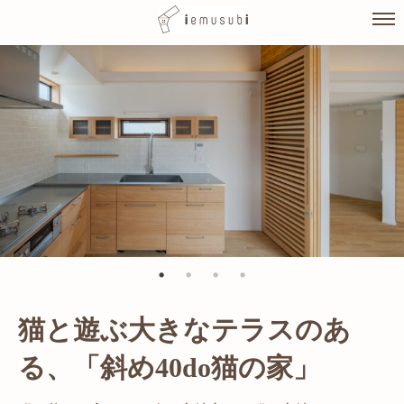
Skip
to
content
猫と遊ぶ大きなテラスのあ
光が溢れ、広がりある空間の
る、「斜め40do猫の家」
家