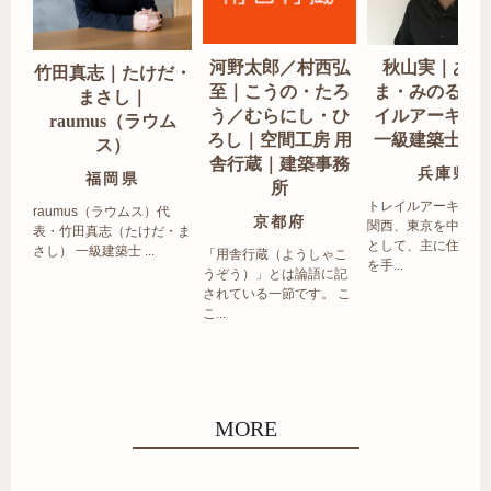
河野太郎／村西弘
秋山実｜あき
竹田真志｜たけだ・
至｜こうの・たろ
ま・みのる｜
まさし｜
う／むらにし・ひ
イルアーキテ
raumus（ラウム
ろし｜空間工房 用
一級建築士事
ス）
舎行蔵｜建築事務
兵庫県
福岡県
所
トレイルアーキテク
raumus（ラウムス）代
京都府
関西、東京を中心エ
表・竹田真志（たけだ・ま
として、主に住宅の
さし） 一級建築士 ...
「用舎行蔵（ようしゃこ
を手...
うぞう）」とは論語に記
されている一節です。 こ
こ...
MORE