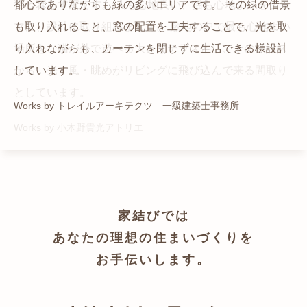
猫と暮らす家です。 人も心地良い、猫も心地よいをテー
都心でありながらも緑の多いエリアです。 その緑の借景
自然の中の岩山を切り開いて造った、ワイルドなゲスト
かつての機織り工場が、その趣を残しつつ孫世帯の住居
マに、設計に取り組みました。 敷地の中で最も心地よい
も取り入れること、窓の配置を工夫することで、光を取
ハウスをイメージした空間が広がる都市型住宅です。
へと蘇りました。
場所を、猫が外で遊べる大きなテラスとし、そのテラス
り入れながらも、カーテンを閉じずに生活できる様設計
Works by ZAG空間設計舎
Works by ZAG空間設計舎
から、光・風・眺めがリビングに飛び込んで来る間取り
しています。
としています。
Works by トレイルアーキテクツ 一級建築士事務所
Works by 小木野貴光アトリエ
家結びでは
あなたの理想の住まいづくりを
お手伝いします。