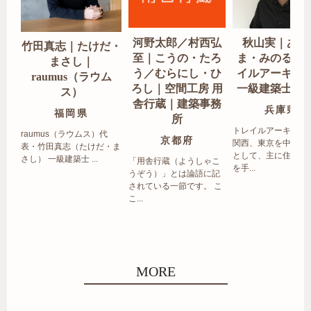
河野太郎／村西弘
秋山実｜あき
竹田真志｜たけだ・
至｜こうの・たろ
ま・みのる｜
まさし｜
う／むらにし・ひ
イルアーキテ
raumus（ラウム
ろし｜空間工房 用
一級建築士事
ス）
舎行蔵｜建築事務
兵庫県
福岡県
所
トレイルアーキテク
raumus（ラウムス）代
京都府
関西、東京を中心エ
表・竹田真志（たけだ・ま
として、主に住宅の
さし） 一級建築士 ...
「用舎行蔵（ようしゃこ
を手...
うぞう）」とは論語に記
されている一節です。 こ
こ...
MORE