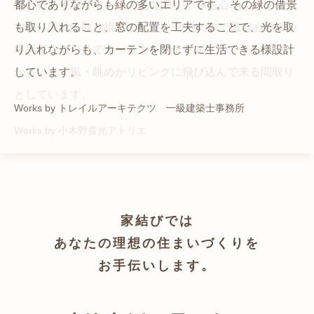
猫と暮らす家です。 人も心地良い、猫も心地よいをテー
都心でありながらも緑の多いエリアです。 その緑の借景
自然の中の岩山を切り開いて造った、ワイルドなゲスト
かつての機織り工場が、その趣を残しつつ孫世帯の住居
マに、設計に取り組みました。 敷地の中で最も心地よい
も取り入れること、窓の配置を工夫することで、光を取
ハウスをイメージした空間が広がる都市型住宅です。
へと蘇りました。
場所を、猫が外で遊べる大きなテラスとし、そのテラス
り入れながらも、カーテンを閉じずに生活できる様設計
Works by ZAG空間設計舎
Works by ZAG空間設計舎
から、光・風・眺めがリビングに飛び込んで来る間取り
しています。
としています。
Works by トレイルアーキテクツ 一級建築士事務所
Works by 小木野貴光アトリエ
家結びでは
あなたの理想の住まいづくりを
お手伝いします。