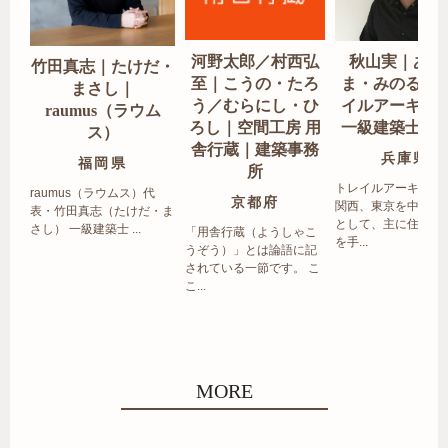
河野太郎／村西弘
秋山実｜あき
竹田真志｜たけだ・
至｜こうの・たろ
ま・みのる｜
まさし｜
う／むらにし・ひ
イルアーキテ
raumus（ラウム
ろし｜空間工房 用
一級建築士事
ス）
舎行蔵｜建築事務
兵庫県
福岡県
所
トレイルアーキテク
raumus（ラウムス）代
京都府
関西、東京を中心エ
表・竹田真志（たけだ・ま
として、主に住宅の
さし） 一級建築士 ...
「用舎行蔵（ようしゃこ
を手...
うぞう）」とは論語に記
されている一節です。 こ
こ...
MORE