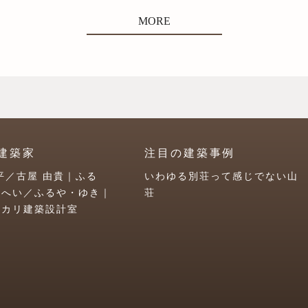
MORE
建築家
注目の建築事例
平／古屋 由貴｜ふる
いわゆる別荘って感じでない山
うへい／ふるや・ゆき｜
荘
ユカリ建築設計室