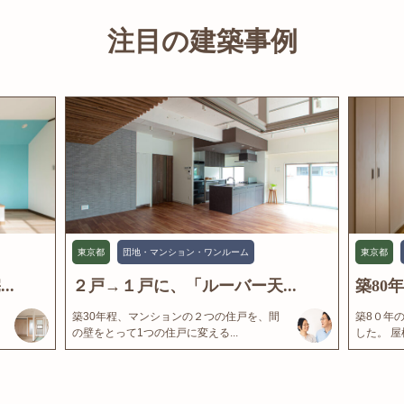
注目の建築事例
東京都
団地・マンション・ワンルーム
東京都
..
２戸→１戸に、「ルーバー天...
築80
築30年程、マンションの２つの住戸を、間
築8０年
の壁をとって1つの住戸に変える...
した。 屋