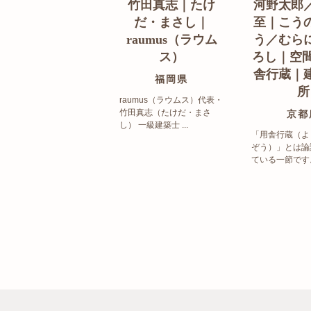
竹田真志｜たけ
河野太郎
だ・まさし｜
至｜こう
raumus（ラウム
う／むら
ス）
ろし｜空間
舎行蔵｜
福岡県
所
raumus（ラウムス）代表・
竹田真志（たけだ・まさ
京都
し） 一級建築士 ...
「用舎行蔵（よ
ぞう）」とは論
ている一節です。 