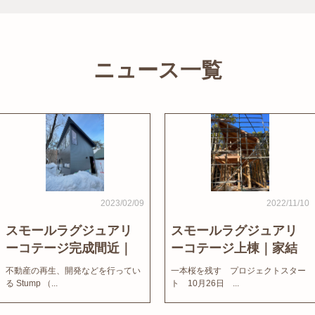
ニュース一覧
2023/02/09
2022/11/10
スモールラグジュアリ
スモールラグジュアリ
ーコテージ完成間近｜
ーコテージ上棟｜家結
家結びNews
びNews
不動産の再生、開発などを行ってい
一本桜を残す プロジェクトスター
る Stump （...
ト 10月26日 ...