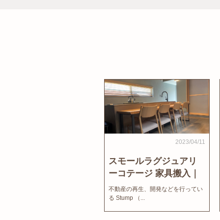
2023/04/11
スモールラグジュアリ
ーコテージ 家具搬入｜
家結びNews
不動産の再生、開発などを行ってい
る Stump （...