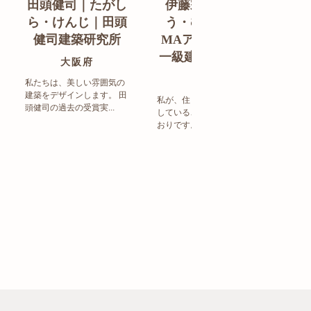
田頭健司｜たがし
伊藤宗明｜いと
白
ら・けんじ｜田頭
う・むねあき｜
す
健司建築研究所
MAアーキテクト
de
一級建築士事務所
ン
大阪府
福岡県
私たちは、美しい雰囲気の
建築をデザインします。 田
私が、住まい造りで大事に
頭健司の過去の受賞実...
していることは、以下のと
まち
おりです。 洗練された...
ど生
トの設