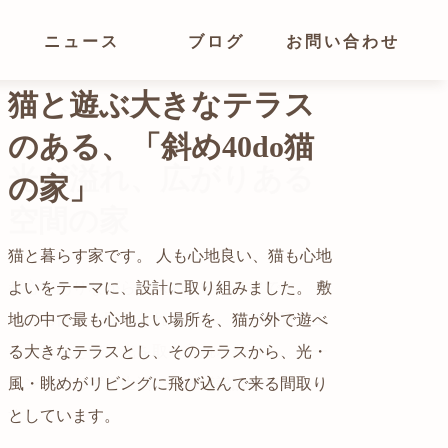
ニュース
ブログ
お問い合わせ
光が溢れ、広がりある
空間の家
猫と暮らす家です。 人も心地良い、猫も心地
よいをテーマに、設計に取り組みました。 敷
都心でありながらも緑の多いエリアです。 そ
地の中で最も心地よい場所を、猫が外で遊べ
の緑の借景も取り入れること、窓の配置を工
る大きなテラスとし、そのテラスから、光・
夫することで、光を取り入れながらも、カー
自然の中の岩山を切り開いて造った、ワイル
風・眺めがリビングに飛び込んで来る間取り
テンを閉じずに生活できる様設計していま
ドなゲストハウスをイメージした空間が広が
かつての機織り工場が、その趣を残しつつ孫
としています。
す。
る都市型住宅です。
世帯の住居へと蘇りました。