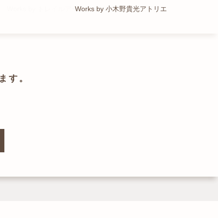
Works by トレイルアーキテクツ 一級建築士事務所
Works by 小木野貴光アトリエ
Works by ZAG空間設計舎
Works by ZAG空間設計舎
ます。