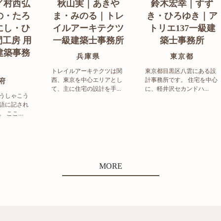
／村西弘
秋山実｜あきや
鈴木宏幸｜すず
の・たろ
ま・みのる｜トレ
き・ひろゆき｜ア
にし・ひ
イルアーキテクツ
トリエ137一級建
工房 用
一級建築士事務所
築士事務所
建築事務
兵庫県
東京都
トレイルアーキテクツは関
東京都目黒区八雲にある設
西、東京を中心エリアとし
計事務所です。 住宅を中心
府
て、主に住宅の設計を手...
に、軽井沢セカンドハ...
うしゃこう
語に記され
ここ...
MORE