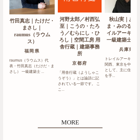
河野太郎／村西弘
秋山実｜あき
竹田真志｜たけだ・
至｜こうの・たろ
ま・みのる｜
まさし｜
う／むらにし・ひ
イルアーキテ
raumus（ラウム
ろし｜空間工房 用
一級建築士事
ス）
舎行蔵｜建築事務
兵庫県
福岡県
所
トレイルアーキテク
raumus（ラウムス）代
京都府
関西、東京を中心エ
表・竹田真志（たけだ・ま
として、主に住宅の
さし） 一級建築士 ...
「用舎行蔵（ようしゃこ
を手...
うぞう）」とは論語に記
されている一節です。 こ
こ...
MORE