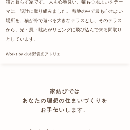
猫と暮らす家です。 人も心地良い、猫も心地よいをテー
都心でありながらも緑の多いエリアです。 その緑の借景
自然の中の岩山を切り開いて造った、ワイルドなゲスト
かつての機織り工場が、その趣を残しつつ孫世帯の住居
マに、設計に取り組みました。 敷地の中で最も心地よい
も取り入れること、窓の配置を工夫することで、光を取
ハウスをイメージした空間が広がる都市型住宅です。
へと蘇りました。
場所を、猫が外で遊べる大きなテラスとし、そのテラス
り入れながらも、カーテンを閉じずに生活できる様設計
Works by ZAG空間設計舎
Works by ZAG空間設計舎
から、光・風・眺めがリビングに飛び込んで来る間取り
しています。
としています。
Works by トレイルアーキテクツ 一級建築士事務所
Works by 小木野貴光アトリエ
家結びでは
あなたの理想の住まいづくりを
お手伝いします。