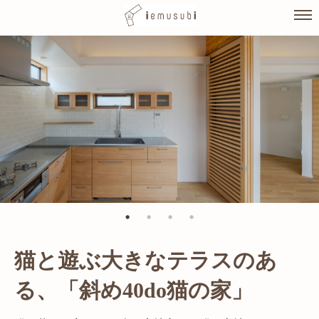
Skip
to
content
猫と遊ぶ大きなテラスのあ
光が溢れ、広がりある空間の
る、「斜め40do猫の家」
家