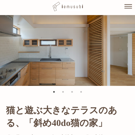
Skip
to
content
猫と遊ぶ大きなテラスのあ
光が溢れ、広がりある空間の
る、「斜め40do猫の家」
家