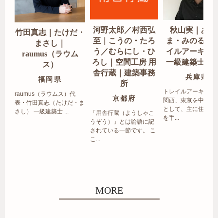
河野太郎／村西弘
秋山実｜あき
竹田真志｜たけだ・
至｜こうの・たろ
ま・みのる｜
まさし｜
う／むらにし・ひ
イルアーキテ
raumus（ラウム
ろし｜空間工房 用
一級建築士事
ス）
舎行蔵｜建築事務
兵庫県
福岡県
所
トレイルアーキテク
raumus（ラウムス）代
京都府
関西、東京を中心エ
表・竹田真志（たけだ・ま
として、主に住宅の
さし） 一級建築士 ...
「用舎行蔵（ようしゃこ
を手...
うぞう）」とは論語に記
されている一節です。 こ
こ...
MORE