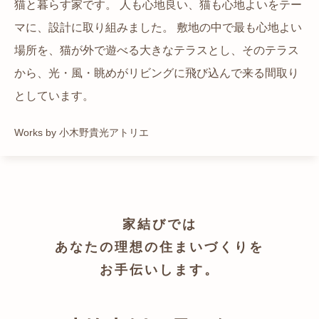
猫と暮らす家です。 人も心地良い、猫も心地よいをテー
都心でありながらも緑の多いエリアです。 その緑の借景
自然の中の岩山を切り開いて造った、ワイルドなゲスト
かつての機織り工場が、その趣を残しつつ孫世帯の住居
マに、設計に取り組みました。 敷地の中で最も心地よい
も取り入れること、窓の配置を工夫することで、光を取
ハウスをイメージした空間が広がる都市型住宅です。
へと蘇りました。
場所を、猫が外で遊べる大きなテラスとし、そのテラス
り入れながらも、カーテンを閉じずに生活できる様設計
Works by ZAG空間設計舎
Works by ZAG空間設計舎
から、光・風・眺めがリビングに飛び込んで来る間取り
しています。
としています。
Works by トレイルアーキテクツ 一級建築士事務所
Works by 小木野貴光アトリエ
家結びでは
あなたの理想の住まいづくりを
お手伝いします。