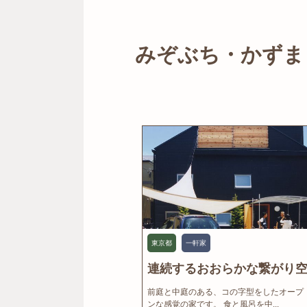
みぞぶち・かずま｜溝
東京都
一軒家
連続するおおらかな繋がり空.
前庭と中庭のある、コの字型をしたオープ
ンな感覚の家です。 食と風呂を中...