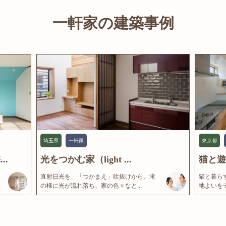
一軒家の建築事例
埼玉県
一軒家
東京都
..
光をつかむ家（light ...
猫と遊
直射日光を、「つかまえ」吹抜けから、滝
猫と暮ら
の様に光が流れ落ち、家の色々なと...
地よいをテ