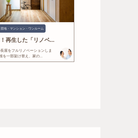
団地・マンション・ワンルーム
年！再生した「リノベ...
の長屋をフルリノベーションしま
根を一部架け替え、家の...