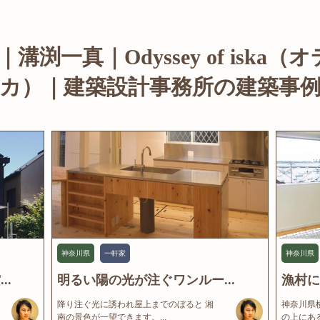
渕一真｜Odyssey of iska（
カ）｜建築設計事務所の建築事
神奈川県
一軒家
神奈川県
..
明るい陽の光が注ぐワンルー...
漁村に
降り注ぐ光に誘われ屋上までのぼると 湘
神奈川県
南の景色が一望できます。...
の上にある