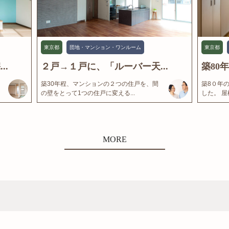
東京都
団地・マンション・ワンルーム
東京都
..
２戸→１戸に、「ルーバー天...
築80
築30年程、マンションの２つの住戸を、間
築8０年
の壁をとって1つの住戸に変える...
した。 屋
MORE