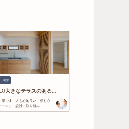
一軒家
ぶ大きなテラスのある...
す家です。人も心地良い、猫も心
ーマに、設計に取り組み...