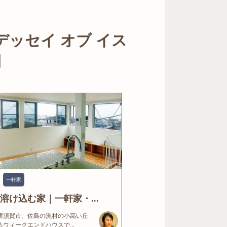
オデッセイ オブ イス
例
一軒家
溶け込む家｜一軒家・...
横須賀市、佐島の漁村の小高い丘
ウィークエンドハウスで...