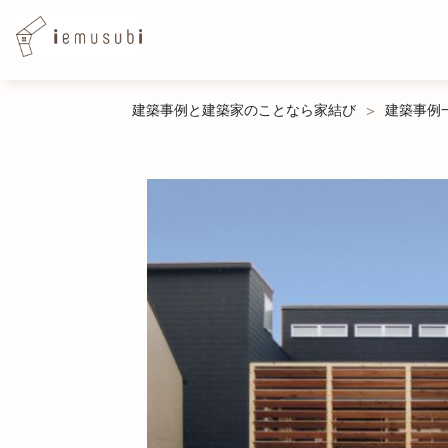
Skip
建築事例と建築家のことなら家結び
建築事例
>
to
content