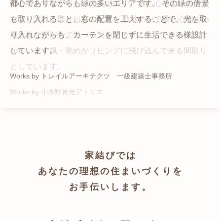
猫と暮らす家です。 人も心地良い、猫も心地よいをテー
都心でありながらも緑の多いエリアです。 その緑の借景
自然の中の岩山を切り開いて造った、ワイルドなゲスト
かつての機織り工場が、その趣を残しつつ孫世帯の住居
マに、設計に取り組みました。 敷地の中で最も心地よい
も取り入れること、窓の配置を工夫することで、光を取
ハウスをイメージした空間が広がる都市型住宅です。
へと蘇りました。
場所を、猫が外で遊べる大きなテラスとし、そのテラス
り入れながらも、カーテンを閉じずに生活できる様設計
Works by ZAG空間設計舎
Works by ZAG空間設計舎
から、光・風・眺めがリビングに飛び込んで来る間取り
しています。
としています。
Works by トレイルアーキテクツ 一級建築士事務所
Works by 小木野貴光アトリエ
家結びでは
あなたの理想の住まいづくりを
お手伝いします。