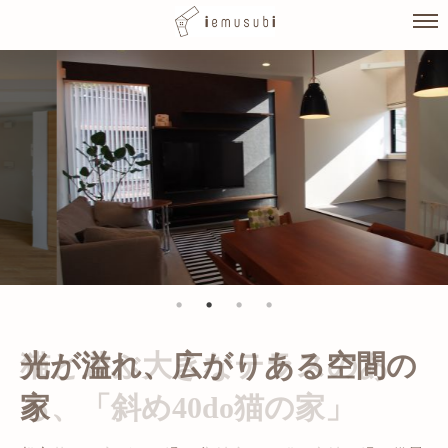
Skip
to
content
光が溢れ、広がりある空間の
家