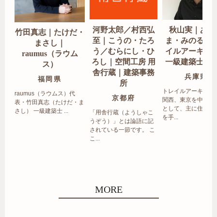
河野太郎／村西弘
秋山実｜あき
竹田真志｜たけだ・
至｜こうの・たろ
ま・みのる｜
まさし｜
う／むらにし・ひ
イルアーキテ
raumus（ラウム
ろし｜空間工房 用
一級建築士事
ス）
舎行蔵｜建築事務
兵庫県
福岡県
所
トレイルアーキテク
raumus（ラウムス）代
京都府
関西、東京を中心エ
表・竹田真志（たけだ・ま
として、主に住宅の
さし） 一級建築士 ...
「用舎行蔵（ようしゃこ
を手...
うぞう）」とは論語に記
されている一節です。 こ
こ...
MORE