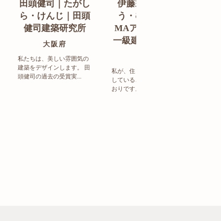
田頭健司｜たがし
伊藤宗明｜いと
白
ら・けんじ｜田頭
う・むねあき｜
す
健司建築研究所
MAアーキテクト
de
一級建築士事務所
ン
大阪府
福岡県
私たちは、美しい雰囲気の
建築をデザインします。 田
私が、住まい造りで大事に
頭健司の過去の受賞実...
していることは、以下のと
まち
おりです。 洗練された...
ど生
トの設