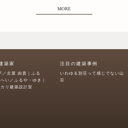
MORE
建築家
注目の建築事例
平／古屋 由貴｜ふる
いわゆる別荘って感じでない山
うへい／ふるや・ゆき｜
荘
ユカリ建築設計室