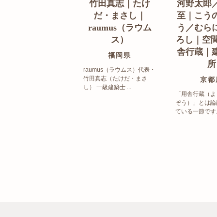
竹田真志｜たけ
河野太郎
だ・まさし｜
至｜こう
raumus（ラウム
う／むら
ス）
ろし｜空間
舎行蔵｜
福岡県
所
raumus（ラウムス）代表・
竹田真志（たけだ・まさ
京都
し） 一級建築士 ...
「用舎行蔵（よ
ぞう）」とは論
ている一節です。 