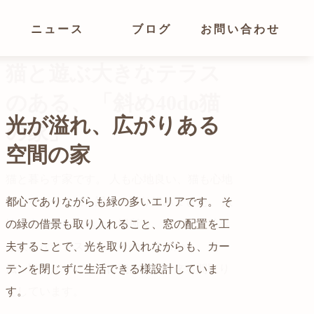
ニュース
ブログ
お問い合わせ
光が溢れ、広がりある
空間の家
猫と暮らす家です。 人も心地良い、猫も心地
よいをテーマに、設計に取り組みました。 敷
都心でありながらも緑の多いエリアです。 そ
地の中で最も心地よい場所を、猫が外で遊べ
の緑の借景も取り入れること、窓の配置を工
る大きなテラスとし、そのテラスから、光・
夫することで、光を取り入れながらも、カー
自然の中の岩山を切り開いて造った、ワイル
風・眺めがリビングに飛び込んで来る間取り
テンを閉じずに生活できる様設計していま
ドなゲストハウスをイメージした空間が広が
かつての機織り工場が、その趣を残しつつ孫
としています。
す。
る都市型住宅です。
世帯の住居へと蘇りました。