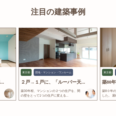
注目の建築事例
東京都
団地・マンション・ワンルーム
東京都
..
２戸→１戸に、「ルーバー天...
築80
築30年程、マンションの２つの住戸を、間
築8０年
の壁をとって1つの住戸に変える...
した。 屋