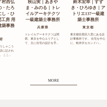
／村西弘
秋山実｜あきや
鈴木宏幸｜すず
の・たろ
ま・みのる｜トレ
き・ひろゆき｜ア
にし・ひ
イルアーキテクツ
トリエ137一級建
工房 用
一級建築士事務所
築士事務所
建築事務
兵庫県
東京都
トレイルアーキテクツは関
東京都目黒区八雲にある設
西、東京を中心エリアとし
計事務所です。 住宅を中心
府
て、主に住宅の設計を手...
に、軽井沢セカンドハ...
うしゃこう
語に記され
ここ...
MORE