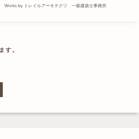
Works by トレイルアーキテクツ 一級建築士事務所
Works by 小木野貴光アトリエ
Works by ZAG空間設計舎
Works by ZAG空間設計舎
ます。