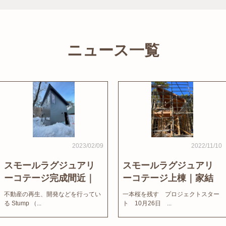
ニュース一覧
2023/02/09
2022/11/10
スモールラグジュアリ
スモールラグジュアリ
ーコテージ完成間近｜
ーコテージ上棟｜家結
家結びNews
びNews
不動産の再生、開発などを行ってい
一本桜を残す プロジェクトスター
る Stump （...
ト 10月26日 ...