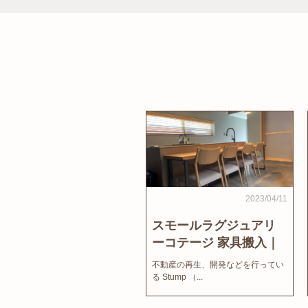
2023/04/11
スモールラグジュアリ
ーコテージ 家具搬入｜
家結びNews
不動産の再生、開発などを行ってい
る Stump （...