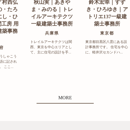
／村西弘
秋山実｜あきや
鈴木宏幸｜すず
の・たろ
ま・みのる｜トレ
き・ひろゆき｜ア
にし・ひ
イルアーキテクツ
トリエ137一級建
工房 用
一級建築士事務所
築士事務所
建築事務
兵庫県
東京都
トレイルアーキテクツは関
東京都目黒区八雲にある設
西、東京を中心エリアとし
計事務所です。 住宅を中心
府
て、主に住宅の設計を手...
に、軽井沢セカンドハ...
うしゃこう
語に記され
ここ...
MORE