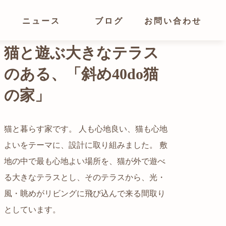
ニュース
ブログ
お問い合わせ
猫と遊ぶ大きなテラス
のある、「斜め40do猫
の家」
猫と暮らす家です。 人も心地良い、猫も心地
よいをテーマに、設計に取り組みました。 敷
都心でありながらも緑の多いエリアです。 そ
地の中で最も心地よい場所を、猫が外で遊べ
の緑の借景も取り入れること、窓の配置を工
る大きなテラスとし、そのテラスから、光・
夫することで、光を取り入れながらも、カー
自然の中の岩山を切り開いて造った、ワイル
風・眺めがリビングに飛び込んで来る間取り
テンを閉じずに生活できる様設計していま
ドなゲストハウスをイメージした空間が広が
かつての機織り工場が、その趣を残しつつ孫
としています。
す。
る都市型住宅です。
世帯の住居へと蘇りました。