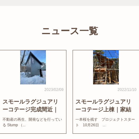
ニュース一覧
2023/02/09
2022/11/10
スモールラグジュアリ
スモールラグジュアリ
ーコテージ完成間近｜
ーコテージ上棟｜家結
家結びNews
びNews
不動産の再生、開発などを行ってい
一本桜を残す プロジェクトスター
る Stump （...
ト 10月26日 ...