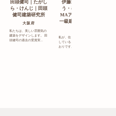
田頭健司｜たがし
伊藤宗明｜いと
白
ら・けんじ｜田頭
う・むねあき｜
す
健司建築研究所
MAアーキテクト
de
一級建築士事務所
ン
大阪府
福岡県
私たちは、美しい雰囲気の
建築をデザインします。 田
私が、住まい造りで大事に
頭健司の過去の受賞実...
していることは、以下のと
まち
おりです。 洗練された...
ど生
トの設