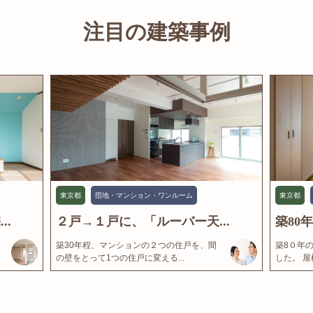
注目の建築事例
東京都
団地・マンション・ワンルーム
東京都
..
２戸→１戸に、「ルーバー天...
築80
築30年程、マンションの２つの住戸を、間
築8０年
の壁をとって1つの住戸に変える...
した。 屋