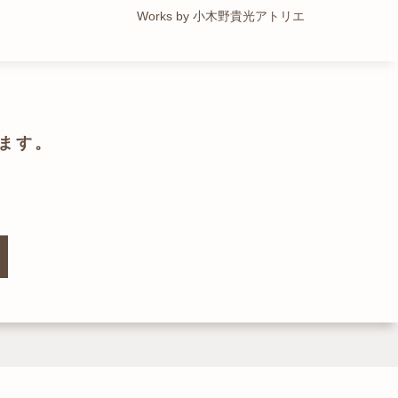
Works by トレイルアーキテクツ 一級建築士事務所
Works by 小木野貴光アトリエ
Works by ZAG空間設計舎
Works by ZAG空間設計舎
ます。