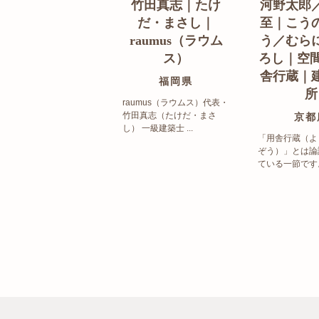
竹田真志｜たけ
河野太郎
だ・まさし｜
至｜こう
raumus（ラウム
う／むら
ス）
ろし｜空間
舎行蔵｜
福岡県
所
raumus（ラウムス）代表・
竹田真志（たけだ・まさ
京都
し） 一級建築士 ...
「用舎行蔵（よ
ぞう）」とは論
ている一節です。 