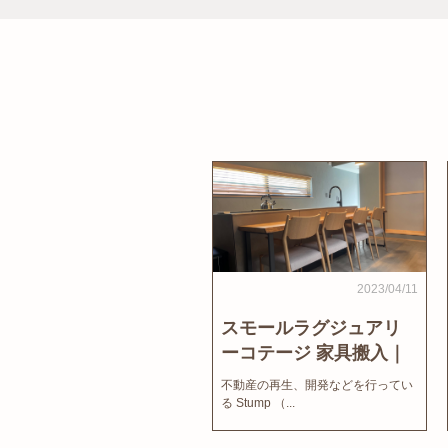
2023/04/11
スモールラグジュアリ
ーコテージ 家具搬入｜
家結びNews
不動産の再生、開発などを行ってい
る Stump （...