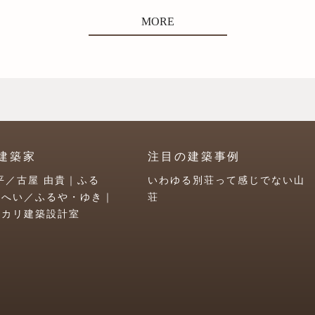
MORE
建築家
注目の建築事例
平／古屋 由貴｜ふる
いわゆる別荘って感じでない山
うへい／ふるや・ゆき｜
荘
ユカリ建築設計室