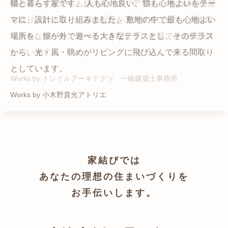
猫と暮らす家です。 人も心地良い、猫も心地よいをテー
都心でありながらも緑の多いエリアです。 その緑の借景
自然の中の岩山を切り開いて造った、ワイルドなゲスト
かつての機織り工場が、その趣を残しつつ孫世帯の住居
マに、設計に取り組みました。 敷地の中で最も心地よい
も取り入れること、窓の配置を工夫することで、光を取
ハウスをイメージした空間が広がる都市型住宅です。
へと蘇りました。
場所を、猫が外で遊べる大きなテラスとし、そのテラス
り入れながらも、カーテンを閉じずに生活できる様設計
Works by ZAG空間設計舎
Works by ZAG空間設計舎
から、光・風・眺めがリビングに飛び込んで来る間取り
しています。
としています。
Works by トレイルアーキテクツ 一級建築士事務所
Works by 小木野貴光アトリエ
家結びでは
あなたの理想の住まいづくりを
お手伝いします。