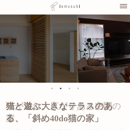
Skip
to
content
光が溢れ、広がりある空間の
家