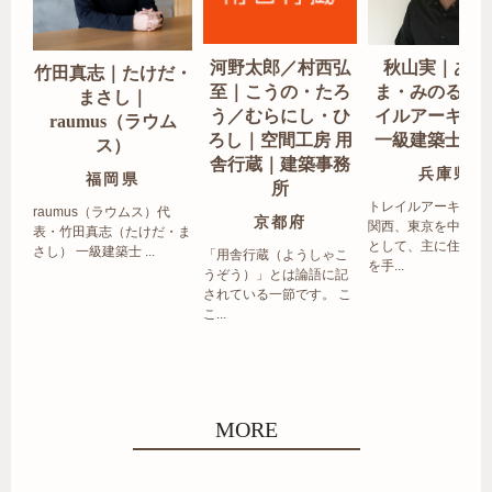
河野太郎／村西弘
秋山実｜あき
竹田真志｜たけだ・
至｜こうの・たろ
ま・みのる｜
まさし｜
う／むらにし・ひ
イルアーキテ
raumus（ラウム
ろし｜空間工房 用
一級建築士事
ス）
舎行蔵｜建築事務
兵庫県
福岡県
所
トレイルアーキテク
raumus（ラウムス）代
京都府
関西、東京を中心エ
表・竹田真志（たけだ・ま
として、主に住宅の
さし） 一級建築士 ...
「用舎行蔵（ようしゃこ
を手...
うぞう）」とは論語に記
されている一節です。 こ
こ...
MORE