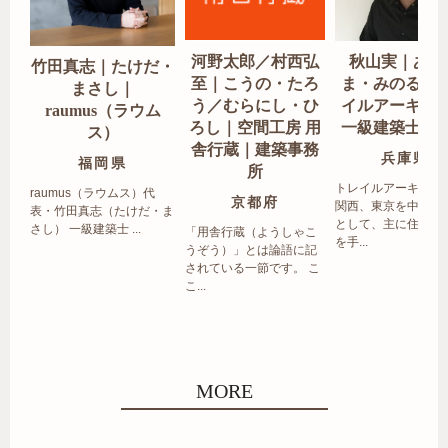
河野太郎／村西弘
秋山実｜あき
竹田真志｜たけだ・
至｜こうの・たろ
ま・みのる｜
まさし｜
う／むらにし・ひ
イルアーキテ
raumus（ラウム
ろし｜空間工房 用
一級建築士事
ス）
舎行蔵｜建築事務
兵庫県
福岡県
所
トレイルアーキテク
raumus（ラウムス）代
京都府
関西、東京を中心エ
表・竹田真志（たけだ・ま
として、主に住宅の
さし） 一級建築士 ...
「用舎行蔵（ようしゃこ
を手...
うぞう）」とは論語に記
されている一節です。 こ
こ...
MORE