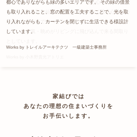
猫と暮らす家です。 人も心地良い、猫も心地よいをテー
都心でありながらも緑の多いエリアです。 その緑の借景
自然の中の岩山を切り開いて造った、ワイルドなゲスト
かつての機織り工場が、その趣を残しつつ孫世帯の住居
マに、設計に取り組みました。 敷地の中で最も心地よい
も取り入れること、窓の配置を工夫することで、光を取
ハウスをイメージした空間が広がる都市型住宅です。
へと蘇りました。
場所を、猫が外で遊べる大きなテラスとし、そのテラス
り入れながらも、カーテンを閉じずに生活できる様設計
Works by ZAG空間設計舎
Works by ZAG空間設計舎
から、光・風・眺めがリビングに飛び込んで来る間取り
しています。
としています。
Works by トレイルアーキテクツ 一級建築士事務所
Works by 小木野貴光アトリエ
家結びでは
あなたの理想の住まいづくりを
お手伝いします。