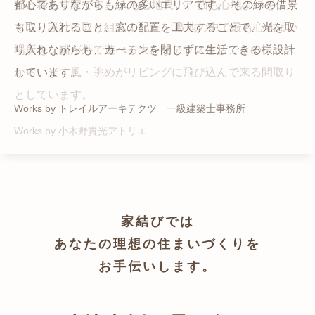
猫と暮らす家です。 人も心地良い、猫も心地よいをテー
都心でありながらも緑の多いエリアです。 その緑の借景
自然の中の岩山を切り開いて造った、ワイルドなゲスト
かつての機織り工場が、その趣を残しつつ孫世帯の住居
マに、設計に取り組みました。 敷地の中で最も心地よい
も取り入れること、窓の配置を工夫することで、光を取
ハウスをイメージした空間が広がる都市型住宅です。
へと蘇りました。
場所を、猫が外で遊べる大きなテラスとし、そのテラス
り入れながらも、カーテンを閉じずに生活できる様設計
Works by ZAG空間設計舎
Works by ZAG空間設計舎
から、光・風・眺めがリビングに飛び込んで来る間取り
しています。
としています。
Works by トレイルアーキテクツ 一級建築士事務所
Works by 小木野貴光アトリエ
家結びでは
あなたの理想の住まいづくりを
お手伝いします。