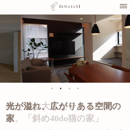
Skip
to
content
光が溢れ、広がりある空間の
家