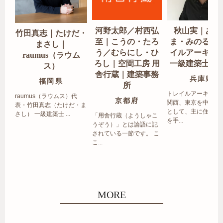
河野太郎／村西弘
秋山実｜あき
竹田真志｜たけだ・
至｜こうの・たろ
ま・みのる｜
まさし｜
う／むらにし・ひ
イルアーキテ
raumus（ラウム
ろし｜空間工房 用
一級建築士事
ス）
舎行蔵｜建築事務
兵庫県
福岡県
所
トレイルアーキテク
raumus（ラウムス）代
京都府
関西、東京を中心エ
表・竹田真志（たけだ・ま
として、主に住宅の
さし） 一級建築士 ...
「用舎行蔵（ようしゃこ
を手...
うぞう）」とは論語に記
されている一節です。 こ
こ...
MORE