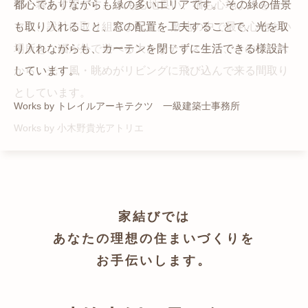
猫と暮らす家です。 人も心地良い、猫も心地よいをテー
都心でありながらも緑の多いエリアです。 その緑の借景
自然の中の岩山を切り開いて造った、ワイルドなゲスト
かつての機織り工場が、その趣を残しつつ孫世帯の住居
マに、設計に取り組みました。 敷地の中で最も心地よい
も取り入れること、窓の配置を工夫することで、光を取
ハウスをイメージした空間が広がる都市型住宅です。
へと蘇りました。
場所を、猫が外で遊べる大きなテラスとし、そのテラス
り入れながらも、カーテンを閉じずに生活できる様設計
Works by ZAG空間設計舎
Works by ZAG空間設計舎
から、光・風・眺めがリビングに飛び込んで来る間取り
しています。
としています。
Works by トレイルアーキテクツ 一級建築士事務所
Works by 小木野貴光アトリエ
家結びでは
あなたの理想の住まいづくりを
お手伝いします。