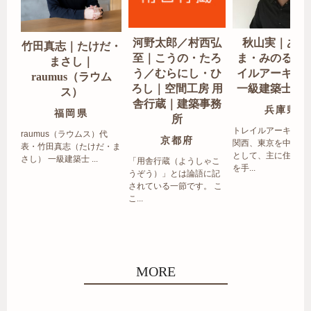
河野太郎／村西弘
秋山実｜あき
竹田真志｜たけだ・
至｜こうの・たろ
ま・みのる｜
まさし｜
う／むらにし・ひ
イルアーキテ
raumus（ラウム
ろし｜空間工房 用
一級建築士事
ス）
舎行蔵｜建築事務
兵庫県
福岡県
所
トレイルアーキテク
raumus（ラウムス）代
京都府
関西、東京を中心エ
表・竹田真志（たけだ・ま
として、主に住宅の
さし） 一級建築士 ...
「用舎行蔵（ようしゃこ
を手...
うぞう）」とは論語に記
されている一節です。 こ
こ...
MORE