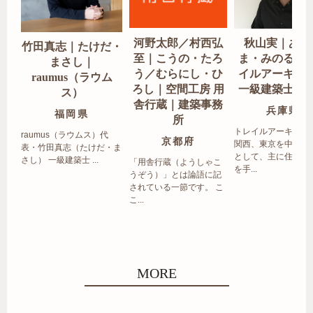
河野太郎／村西弘
秋山実｜あき
竹田真志｜たけだ・
至｜こうの・たろ
ま・みのる｜
まさし｜
う／むらにし・ひ
イルアーキテ
raumus（ラウム
ろし｜空間工房 用
一級建築士事
ス）
舎行蔵｜建築事務
兵庫県
福岡県
所
トレイルアーキテク
raumus（ラウムス）代
京都府
関西、東京を中心エ
表・竹田真志（たけだ・ま
として、主に住宅の
さし） 一級建築士 ...
「用舎行蔵（ようしゃこ
を手...
うぞう）」とは論語に記
されている一節です。 こ
こ...
MORE