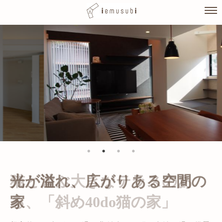
Skip
to
content
光が溢れ、広がりある空間の
家