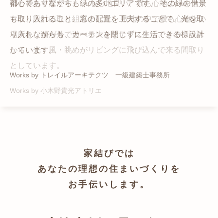
猫と暮らす家です。 人も心地良い、猫も心地よいをテー
都心でありながらも緑の多いエリアです。 その緑の借景
自然の中の岩山を切り開いて造った、ワイルドなゲスト
かつての機織り工場が、その趣を残しつつ孫世帯の住居
マに、設計に取り組みました。 敷地の中で最も心地よい
も取り入れること、窓の配置を工夫することで、光を取
ハウスをイメージした空間が広がる都市型住宅です。
へと蘇りました。
場所を、猫が外で遊べる大きなテラスとし、そのテラス
り入れながらも、カーテンを閉じずに生活できる様設計
Works by ZAG空間設計舎
Works by ZAG空間設計舎
から、光・風・眺めがリビングに飛び込んで来る間取り
しています。
としています。
Works by トレイルアーキテクツ 一級建築士事務所
Works by 小木野貴光アトリエ
家結びでは
あなたの理想の住まいづくりを
お手伝いします。