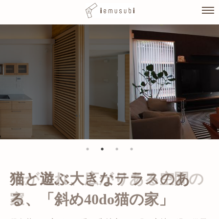
Skip
to
content
光が溢れ、広がりある空間の
家