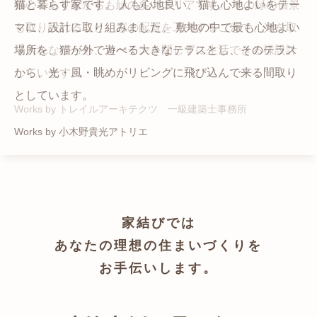
猫と暮らす家です。 人も心地良い、猫も心地よいをテー
都心でありながらも緑の多いエリアです。 その緑の借景
自然の中の岩山を切り開いて造った、ワイルドなゲスト
かつての機織り工場が、その趣を残しつつ孫世帯の住居
マに、設計に取り組みました。 敷地の中で最も心地よい
も取り入れること、窓の配置を工夫することで、光を取
ハウスをイメージした空間が広がる都市型住宅です。
へと蘇りました。
場所を、猫が外で遊べる大きなテラスとし、そのテラス
り入れながらも、カーテンを閉じずに生活できる様設計
Works by ZAG空間設計舎
Works by ZAG空間設計舎
から、光・風・眺めがリビングに飛び込んで来る間取り
しています。
としています。
Works by トレイルアーキテクツ 一級建築士事務所
Works by 小木野貴光アトリエ
家結びでは
あなたの理想の住まいづくりを
お手伝いします。