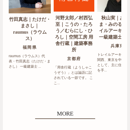
河野太郎／村西弘
秋山実｜あき
竹田真志｜たけだ・
至｜こうの・たろ
ま・みのる｜
まさし｜
う／むらにし・ひ
イルアーキテ
raumus（ラウム
ろし｜空間工房 用
一級建築士事
ス）
舎行蔵｜建築事務
兵庫県
福岡県
所
トレイルアーキテク
raumus（ラウムス）代
京都府
関西、東京を中心エ
表・竹田真志（たけだ・ま
として、主に住宅の
さし） 一級建築士 ...
「用舎行蔵（ようしゃこ
を手...
うぞう）」とは論語に記
されている一節です。 こ
こ...
MORE