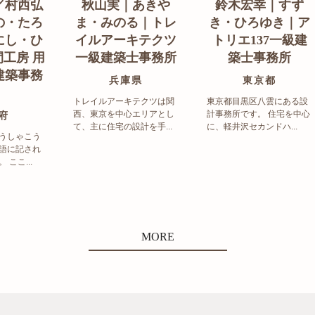
／村西弘
秋山実｜あきや
鈴木宏幸｜すず
の・たろ
ま・みのる｜トレ
き・ひろゆき｜ア
にし・ひ
イルアーキテクツ
トリエ137一級建
工房 用
一級建築士事務所
築士事務所
建築事務
兵庫県
東京都
トレイルアーキテクツは関
東京都目黒区八雲にある設
西、東京を中心エリアとし
計事務所です。 住宅を中心
府
て、主に住宅の設計を手...
に、軽井沢セカンドハ...
うしゃこう
語に記され
ここ...
MORE