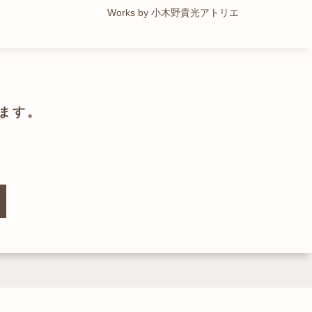
Works by トレイルアーキテクツ 一級建築士事務所
Works by 小木野貴光アトリエ
Works by ZAG空間設計舎
Works by ZAG空間設計舎
ます。