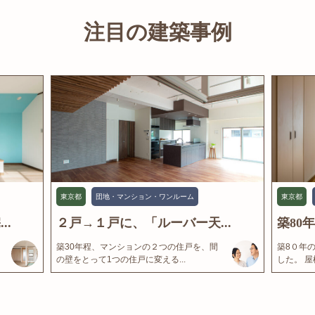
注目の建築事例
東京都
団地・マンション・ワンルーム
東京都
..
２戸→１戸に、「ルーバー天...
築80
築30年程、マンションの２つの住戸を、間
築8０年
の壁をとって1つの住戸に変える...
した。 屋