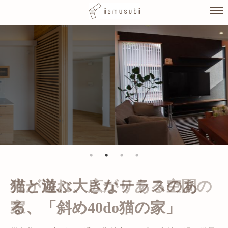
Skip
to
content
光が溢れ、広がりある空間の
家