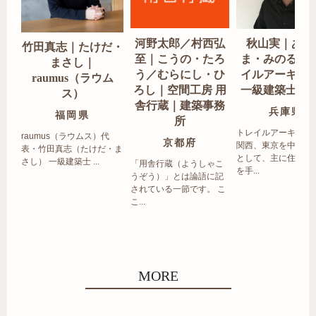
河野太郎／村西弘
秋山実｜あき
竹田真志｜たけだ・
至｜こうの・たろ
ま・みのる｜
まさし｜
う／むらにし・ひ
イルアーキテ
raumus（ラウム
ろし｜空間工房 用
一級建築士事
ス）
舎行蔵｜建築事務
兵庫県
福岡県
所
トレイルアーキテク
raumus（ラウムス）代
京都府
関西、東京を中心エ
表・竹田真志（たけだ・ま
として、主に住宅の
さし） 一級建築士 ...
「用舎行蔵（ようしゃこ
を手...
うぞう）」とは論語に記
されている一節です。 こ
こ...
MORE