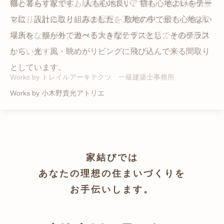
猫と暮らす家です。 人も心地良い、猫も心地よいをテー
都心でありながらも緑の多いエリアです。 その緑の借景
自然の中の岩山を切り開いて造った、ワイルドなゲスト
かつての機織り工場が、その趣を残しつつ孫世帯の住居
マに、設計に取り組みました。 敷地の中で最も心地よい
も取り入れること、窓の配置を工夫することで、光を取
ハウスをイメージした空間が広がる都市型住宅です。
へと蘇りました。
場所を、猫が外で遊べる大きなテラスとし、そのテラス
り入れながらも、カーテンを閉じずに生活できる様設計
Works by ZAG空間設計舎
Works by ZAG空間設計舎
から、光・風・眺めがリビングに飛び込んで来る間取り
しています。
としています。
Works by トレイルアーキテクツ 一級建築士事務所
Works by 小木野貴光アトリエ
家結びでは
あなたの理想の住まいづくりを
お手伝いします。