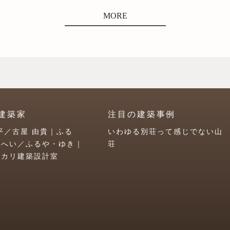
MORE
建築家
注目の建築事例
平／古屋 由貴｜ふる
いわゆる別荘って感じでない山
うへい／ふるや・ゆき｜
荘
ユカリ建築設計室