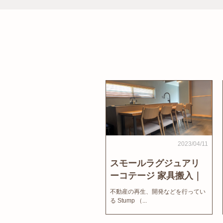
2023/04/11
スモールラグジュアリ
ーコテージ 家具搬入｜
家結びNews
不動産の再生、開発などを行ってい
る Stump （...