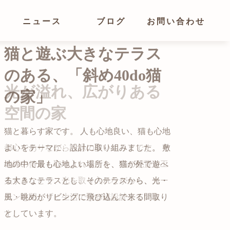
ニュース
ブログ
お問い合わせ
光が溢れ、広がりある
空間の家
猫と暮らす家です。 人も心地良い、猫も心地
よいをテーマに、設計に取り組みました。 敷
都心でありながらも緑の多いエリアです。 そ
地の中で最も心地よい場所を、猫が外で遊べ
の緑の借景も取り入れること、窓の配置を工
る大きなテラスとし、そのテラスから、光・
夫することで、光を取り入れながらも、カー
自然の中の岩山を切り開いて造った、ワイル
風・眺めがリビングに飛び込んで来る間取り
テンを閉じずに生活できる様設計していま
ドなゲストハウスをイメージした空間が広が
かつての機織り工場が、その趣を残しつつ孫
としています。
す。
る都市型住宅です。
世帯の住居へと蘇りました。