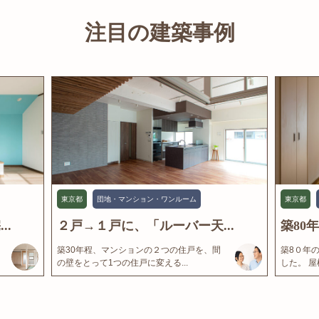
注目の建築事例
東京都
団地・マンション・ワンルーム
東京都
..
２戸→１戸に、「ルーバー天...
築80
築30年程、マンションの２つの住戸を、間
築8０年
の壁をとって1つの住戸に変える...
した。 屋