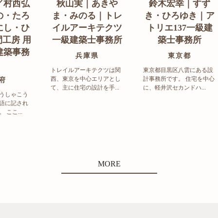
／村西弘
秋山実｜あきや
鈴木宏幸｜すず
の・たろ
ま・みのる｜トレ
き・ひろゆき｜ア
にし・ひ
イルアーキテクツ
トリエ137一級建
工房 用
一級建築士事務所
築士事務所
建築事務
兵庫県
東京都
トレイルアーキテクツは関
東京都目黒区八雲にある設
西、東京を中心エリアとし
計事務所です。 住宅を中心
府
て、主に住宅の設計を手...
に、軽井沢セカンドハ...
うしゃこう
語に記され
ここ...
MORE