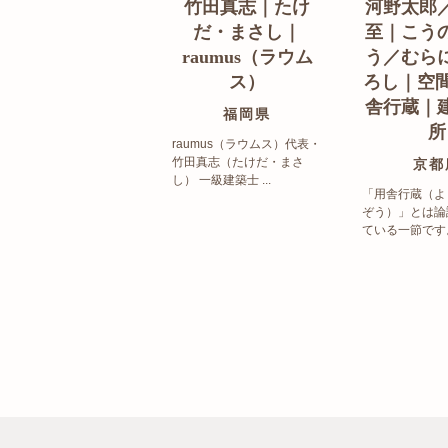
竹田真志｜たけ
河野太郎
だ・まさし｜
至｜こう
raumus（ラウム
う／むら
ス）
ろし｜空間
舎行蔵｜
福岡県
所
raumus（ラウムス）代表・
竹田真志（たけだ・まさ
京都
し） 一級建築士 ...
「用舎行蔵（よ
ぞう）」とは論
ている一節です。 