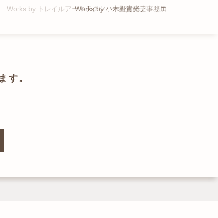
Works by トレイルアーキテクツ 一級建築士事務所
Works by 小木野貴光アトリエ
Works by ZAG空間設計舎
Works by ZAG空間設計舎
ます。