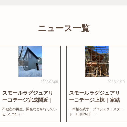
ニュース一覧
2023/02/09
2022/11/10
スモールラグジュアリ
スモールラグジュアリ
ーコテージ完成間近｜
ーコテージ上棟｜家結
家結びNews
びNews
不動産の再生、開発などを行ってい
一本桜を残す プロジェクトスター
る Stump （...
ト 10月26日 ...