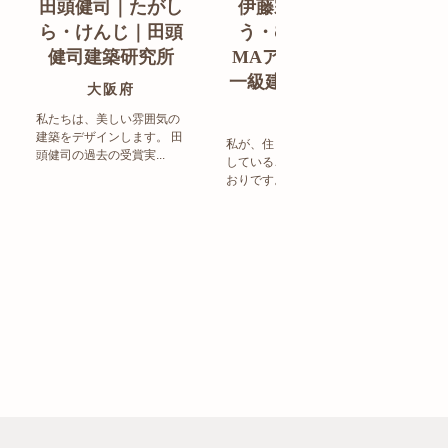
田頭健司｜たがし
伊藤宗明｜いと
白
ら・けんじ｜田頭
う・むねあき｜
す
健司建築研究所
MAアーキテクト
de
一級建築士事務所
ン
大阪府
福岡県
私たちは、美しい雰囲気の
建築をデザインします。 田
私が、住まい造りで大事に
頭健司の過去の受賞実...
していることは、以下のと
まち
おりです。 洗練された...
ど生
トの設