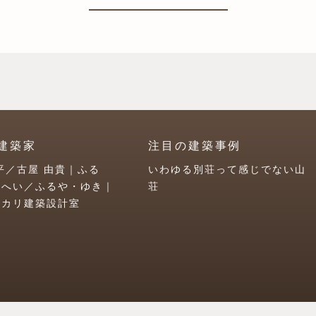
建築家
注目の建築事例
平／古屋 由貴｜ふる
いわゆる別荘って感じでない山
うへい／ふるや・ゆき｜
荘
ユカリ建築設計室