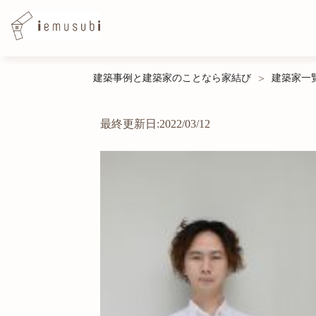
Skip
建築事例と建築家のことなら家結び
建築家一
>
to
content
最終更新日:2022/03/12