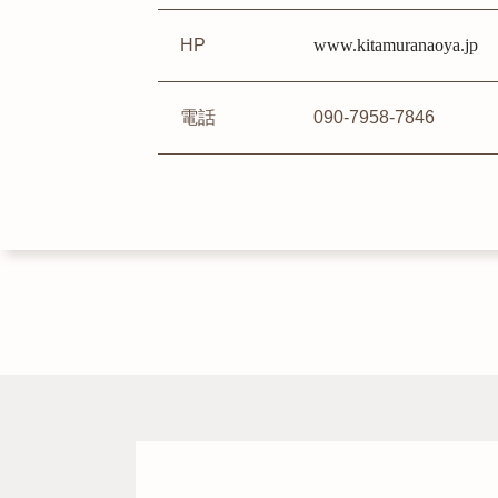
HP
www.kitamuranaoya.jp
電話
090-7958-7846