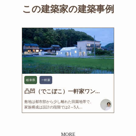
この建築家の建築事例
岐阜県
一軒家
凸凹（でこぼこ）一軒家ワン...
敷地は都市部から少し離れた田園地帯で、
家族構成は設計の段階では2～5人...
MORE