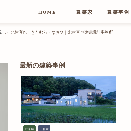
HOME
建築家
建築事例
覧
北村直也｜きたむら・なおや｜北村直也建築設計事務所
>
最新の建築事例
岐阜県
一軒家