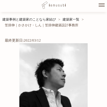
Skip
建築事例と建築家のことなら家結び
建築家一覧
>
>
to
笠掛伸｜かさかけ・しん｜笠掛伸建築設計事務所
content
最終更新日:2022/03/12