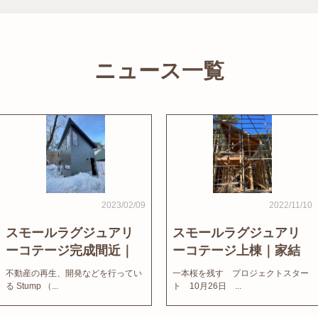
ニュース一覧
2023/02/09
2022/11/10
スモールラグジュアリ
スモールラグジュアリ
ーコテージ完成間近｜
ーコテージ上棟｜家結
家結びNews
びNews
不動産の再生、開発などを行ってい
一本桜を残す プロジェクトスター
る Stump （...
ト 10月26日 ...