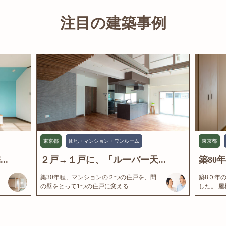
注目の建築事例
東京都
団地・マンション・ワンルーム
東京都
..
２戸→１戸に、「ルーバー天...
築80
築30年程、マンションの２つの住戸を、間
築8０年
の壁をとって1つの住戸に変える...
した。 屋