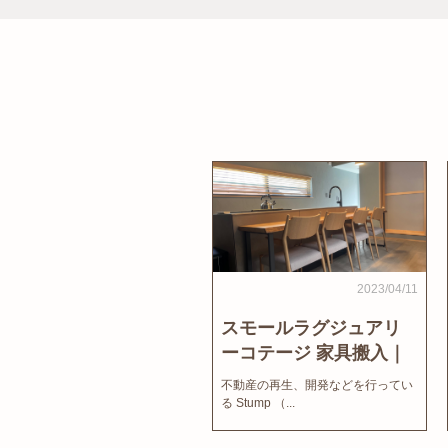
2023/04/11
スモールラグジュアリ
ーコテージ 家具搬入｜
家結びNews
不動産の再生、開発などを行ってい
る Stump （...