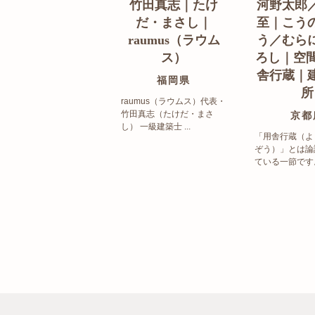
竹田真志｜たけ
河野太郎
だ・まさし｜
至｜こう
raumus（ラウム
う／むら
ス）
ろし｜空間
舎行蔵｜
福岡県
所
raumus（ラウムス）代表・
竹田真志（たけだ・まさ
京都
し） 一級建築士 ...
「用舎行蔵（よ
ぞう）」とは論
ている一節です。 