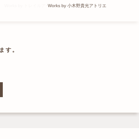
Works by トレイルアーキテクツ 一級建築士事務所
Works by 小木野貴光アトリエ
Works by ZAG空間設計舎
Works by ZAG空間設計舎
ます。