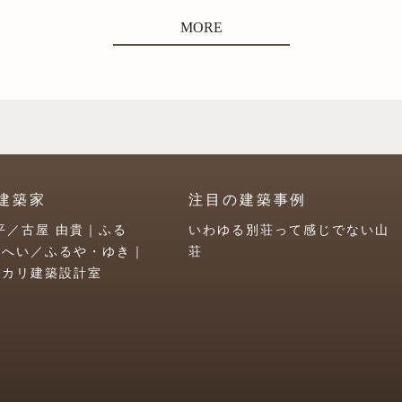
MORE
建築家
注目の建築事例
平／古屋 由貴｜ふる
いわゆる別荘って感じでない山
うへい／ふるや・ゆき｜
荘
ユカリ建築設計室