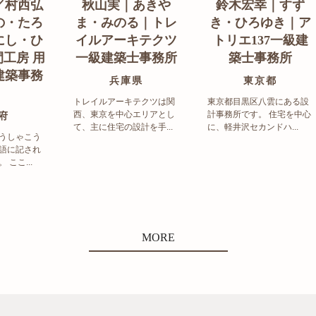
／村西弘
秋山実｜あきや
鈴木宏幸｜すず
の・たろ
ま・みのる｜トレ
き・ひろゆき｜ア
にし・ひ
イルアーキテクツ
トリエ137一級建
工房 用
一級建築士事務所
築士事務所
建築事務
兵庫県
東京都
トレイルアーキテクツは関
東京都目黒区八雲にある設
西、東京を中心エリアとし
計事務所です。 住宅を中心
府
て、主に住宅の設計を手...
に、軽井沢セカンドハ...
うしゃこう
語に記され
ここ...
MORE