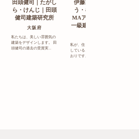
田頭健司｜たがし
伊藤宗明｜いと
白
ら・けんじ｜田頭
う・むねあき｜
す
健司建築研究所
MAアーキテクト
de
一級建築士事務所
ン
大阪府
福岡県
私たちは、美しい雰囲気の
建築をデザインします。 田
私が、住まい造りで大事に
頭健司の過去の受賞実...
していることは、以下のと
まち
おりです。 洗練された...
ど生
トの設