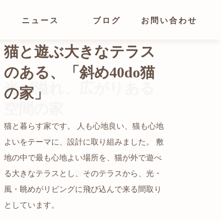
ニュース
ブログ
お問い合わせ
光が溢れ、広がりある
空間の家
猫と暮らす家です。 人も心地良い、猫も心地
よいをテーマに、設計に取り組みました。 敷
都心でありながらも緑の多いエリアです。 そ
地の中で最も心地よい場所を、猫が外で遊べ
の緑の借景も取り入れること、窓の配置を工
る大きなテラスとし、そのテラスから、光・
夫することで、光を取り入れながらも、カー
自然の中の岩山を切り開いて造った、ワイル
風・眺めがリビングに飛び込んで来る間取り
テンを閉じずに生活できる様設計していま
ドなゲストハウスをイメージした空間が広が
かつての機織り工場が、その趣を残しつつ孫
としています。
す。
る都市型住宅です。
世帯の住居へと蘇りました。