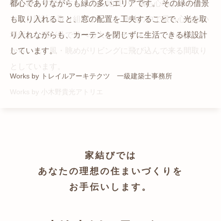
猫と暮らす家です。 人も心地良い、猫も心地よいをテー
都心でありながらも緑の多いエリアです。 その緑の借景
自然の中の岩山を切り開いて造った、ワイルドなゲスト
かつての機織り工場が、その趣を残しつつ孫世帯の住居
マに、設計に取り組みました。 敷地の中で最も心地よい
も取り入れること、窓の配置を工夫することで、光を取
ハウスをイメージした空間が広がる都市型住宅です。
へと蘇りました。
場所を、猫が外で遊べる大きなテラスとし、そのテラス
り入れながらも、カーテンを閉じずに生活できる様設計
Works by ZAG空間設計舎
Works by ZAG空間設計舎
から、光・風・眺めがリビングに飛び込んで来る間取り
しています。
としています。
Works by トレイルアーキテクツ 一級建築士事務所
Works by 小木野貴光アトリエ
家結びでは
あなたの理想の住まいづくりを
お手伝いします。