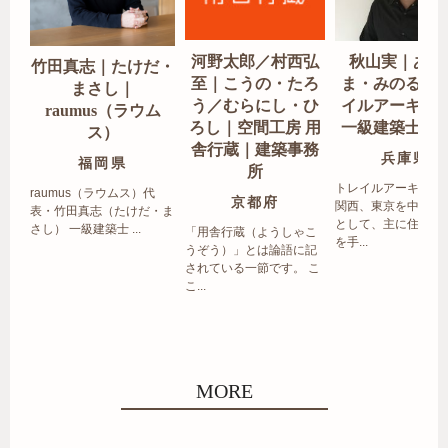
河野太郎／村西弘
秋山実｜あき
竹田真志｜たけだ・
至｜こうの・たろ
ま・みのる｜
まさし｜
う／むらにし・ひ
イルアーキテ
raumus（ラウム
ろし｜空間工房 用
一級建築士事
ス）
舎行蔵｜建築事務
兵庫県
福岡県
所
トレイルアーキテク
raumus（ラウムス）代
京都府
関西、東京を中心エ
表・竹田真志（たけだ・ま
として、主に住宅の
さし） 一級建築士 ...
「用舎行蔵（ようしゃこ
を手...
うぞう）」とは論語に記
されている一節です。 こ
こ...
MORE