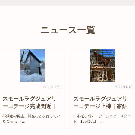
ニュース一覧
2023/02/09
2022/11/10
スモールラグジュアリ
スモールラグジュアリ
ーコテージ完成間近｜
ーコテージ上棟｜家結
家結びNews
びNews
不動産の再生、開発などを行ってい
一本桜を残す プロジェクトスター
る Stump （...
ト 10月26日 ...