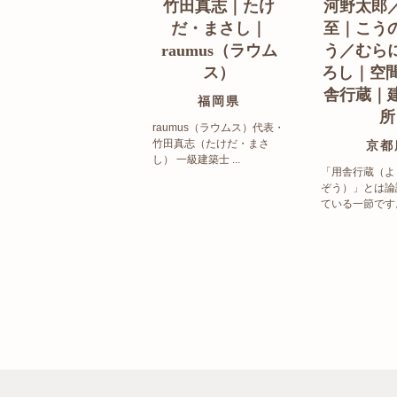
竹田真志｜たけ
河野太郎
だ・まさし｜
至｜こう
raumus（ラウム
う／むら
ス）
ろし｜空間
舎行蔵｜
福岡県
所
raumus（ラウムス）代表・
竹田真志（たけだ・まさ
京都
し） 一級建築士 ...
「用舎行蔵（よ
ぞう）」とは論
ている一節です。 