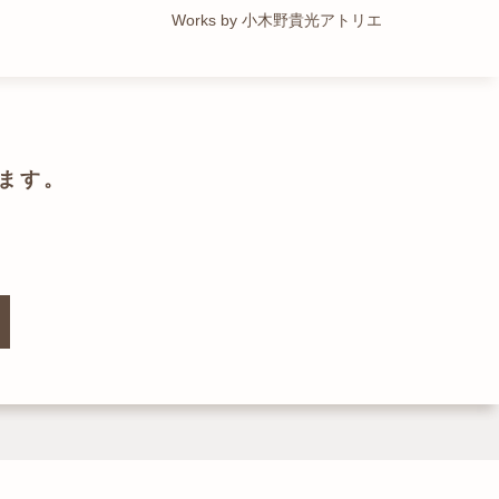
Works by トレイルアーキテクツ 一級建築士事務所
Works by 小木野貴光アトリエ
Works by ZAG空間設計舎
Works by ZAG空間設計舎
ます。