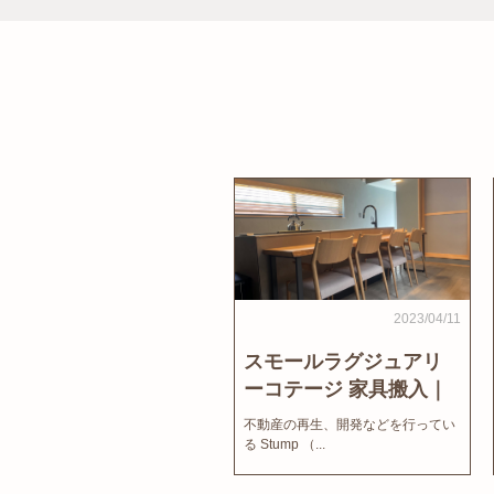
2023/04/11
スモールラグジュアリ
ーコテージ 家具搬入｜
家結びNews
不動産の再生、開発などを行ってい
る Stump （...