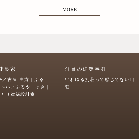
MORE
建築家
注目の建築事例
平／古屋 由貴｜ふる
いわゆる別荘って感じでない山
うへい／ふるや・ゆき｜
荘
ユカリ建築設計室