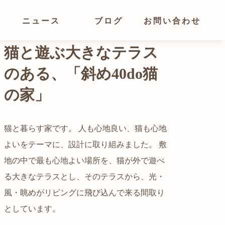
ニュース
ブログ
お問い合わせ
光が溢れ、広がりある
空間の家
猫と暮らす家です。 人も心地良い、猫も心地
よいをテーマに、設計に取り組みました。 敷
都心でありながらも緑の多いエリアです。 そ
地の中で最も心地よい場所を、猫が外で遊べ
の緑の借景も取り入れること、窓の配置を工
る大きなテラスとし、そのテラスから、光・
夫することで、光を取り入れながらも、カー
自然の中の岩山を切り開いて造った、ワイル
風・眺めがリビングに飛び込んで来る間取り
テンを閉じずに生活できる様設計していま
ドなゲストハウスをイメージした空間が広が
かつての機織り工場が、その趣を残しつつ孫
としています。
す。
る都市型住宅です。
世帯の住居へと蘇りました。