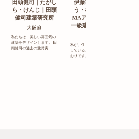
田頭健司｜たがし
伊藤宗明｜いと
白
ら・けんじ｜田頭
う・むねあき｜
す
健司建築研究所
MAアーキテクト
de
一級建築士事務所
ン
大阪府
福岡県
私たちは、美しい雰囲気の
建築をデザインします。 田
私が、住まい造りで大事に
頭健司の過去の受賞実...
していることは、以下のと
まち
おりです。 洗練された...
ど生
トの設