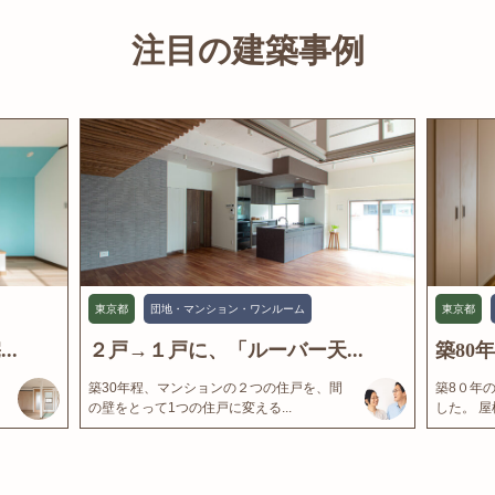
注目の建築事例
東京都
団地・マンション・ワンルーム
東京都
..
２戸→１戸に、「ルーバー天...
築80
築30年程、マンションの２つの住戸を、間
築8０年
の壁をとって1つの住戸に変える...
した。 屋