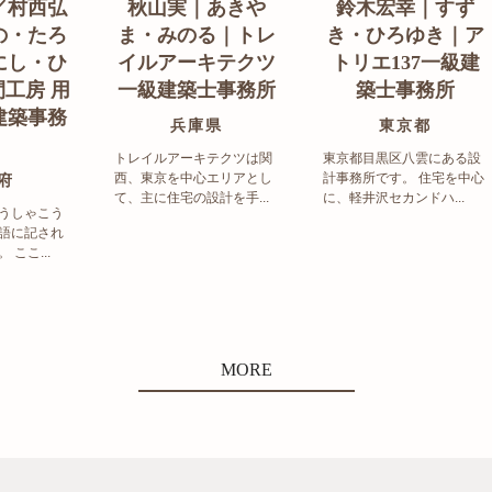
／村西弘
秋山実｜あきや
鈴木宏幸｜すず
の・たろ
ま・みのる｜トレ
き・ひろゆき｜ア
にし・ひ
イルアーキテクツ
トリエ137一級建
工房 用
一級建築士事務所
築士事務所
建築事務
兵庫県
東京都
トレイルアーキテクツは関
東京都目黒区八雲にある設
西、東京を中心エリアとし
計事務所です。 住宅を中心
府
て、主に住宅の設計を手...
に、軽井沢セカンドハ...
うしゃこう
語に記され
ここ...
MORE