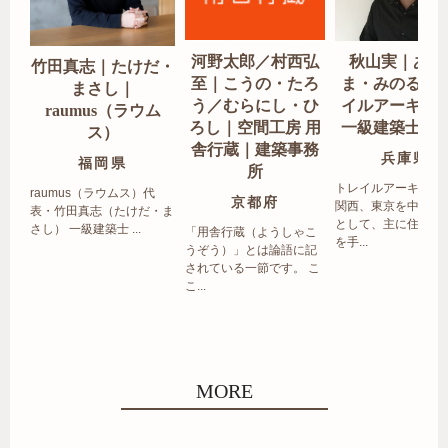
河野太郎／村西弘
秋山実｜あき
竹田真志｜たけだ・
至｜こうの・たろ
ま・みのる｜
まさし｜
う／むらにし・ひ
イルアーキテ
raumus（ラウム
ろし｜空間工房 用
一級建築士事
ス）
舎行蔵｜建築事務
兵庫県
福岡県
所
トレイルアーキテク
raumus（ラウムス）代
京都府
関西、東京を中心エ
表・竹田真志（たけだ・ま
として、主に住宅の
さし） 一級建築士 ...
「用舎行蔵（ようしゃこ
を手...
うぞう）」とは論語に記
されている一節です。 こ
こ...
MORE