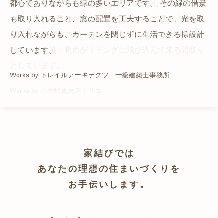
猫と暮らす家です。 人も心地良い、猫も心地よいをテー
都心でありながらも緑の多いエリアです。 その緑の借景
自然の中の岩山を切り開いて造った、ワイルドなゲスト
かつての機織り工場が、その趣を残しつつ孫世帯の住居
マに、設計に取り組みました。 敷地の中で最も心地よい
も取り入れること、窓の配置を工夫することで、光を取
ハウスをイメージした空間が広がる都市型住宅です。
へと蘇りました。
場所を、猫が外で遊べる大きなテラスとし、そのテラス
り入れながらも、カーテンを閉じずに生活できる様設計
Works by ZAG空間設計舎
Works by ZAG空間設計舎
から、光・風・眺めがリビングに飛び込んで来る間取り
しています。
としています。
Works by トレイルアーキテクツ 一級建築士事務所
Works by 小木野貴光アトリエ
家結びでは
あなたの理想の住まいづくりを
お手伝いします。