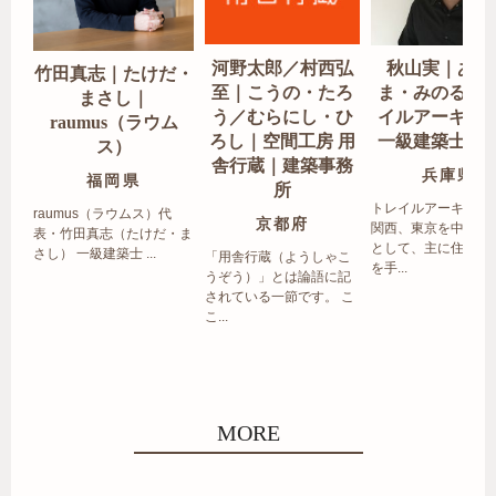
河野太郎／村西弘
秋山実｜あき
竹田真志｜たけだ・
至｜こうの・たろ
ま・みのる｜
まさし｜
う／むらにし・ひ
イルアーキテ
raumus（ラウム
ろし｜空間工房 用
一級建築士事
ス）
舎行蔵｜建築事務
兵庫県
福岡県
所
トレイルアーキテク
raumus（ラウムス）代
京都府
関西、東京を中心エ
表・竹田真志（たけだ・ま
として、主に住宅の
さし） 一級建築士 ...
「用舎行蔵（ようしゃこ
を手...
うぞう）」とは論語に記
されている一節です。 こ
こ...
MORE