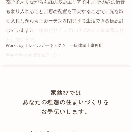
猫と暮らす家です。 人も心地良い、猫も心地よいをテー
都心でありながらも緑の多いエリアです。 その緑の借景
自然の中の岩山を切り開いて造った、ワイルドなゲスト
かつての機織り工場が、その趣を残しつつ孫世帯の住居
マに、設計に取り組みました。 敷地の中で最も心地よい
も取り入れること、窓の配置を工夫することで、光を取
ハウスをイメージした空間が広がる都市型住宅です。
へと蘇りました。
場所を、猫が外で遊べる大きなテラスとし、そのテラス
り入れながらも、カーテンを閉じずに生活できる様設計
Works by ZAG空間設計舎
Works by ZAG空間設計舎
から、光・風・眺めがリビングに飛び込んで来る間取り
しています。
としています。
Works by トレイルアーキテクツ 一級建築士事務所
Works by 小木野貴光アトリエ
家結びでは
あなたの理想の住まいづくりを
お手伝いします。