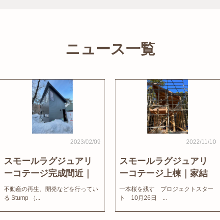
ニュース一覧
2023/02/09
2022/11/10
スモールラグジュアリ
スモールラグジュアリ
ーコテージ完成間近｜
ーコテージ上棟｜家結
家結びNews
びNews
不動産の再生、開発などを行ってい
一本桜を残す プロジェクトスター
る Stump （...
ト 10月26日 ...