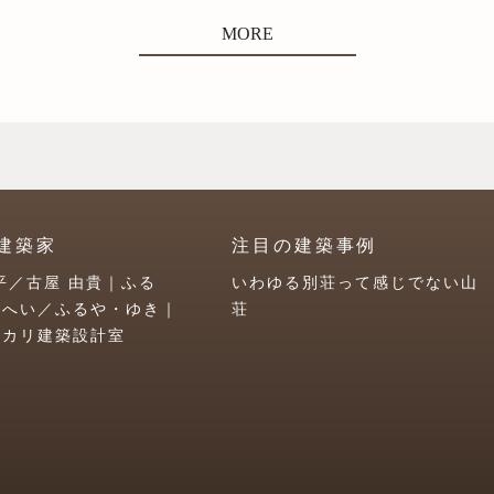
MORE
建築家
注目の建築事例
平／古屋 由貴｜ふる
いわゆる別荘って感じでない山
うへい／ふるや・ゆき｜
荘
ユカリ建築設計室