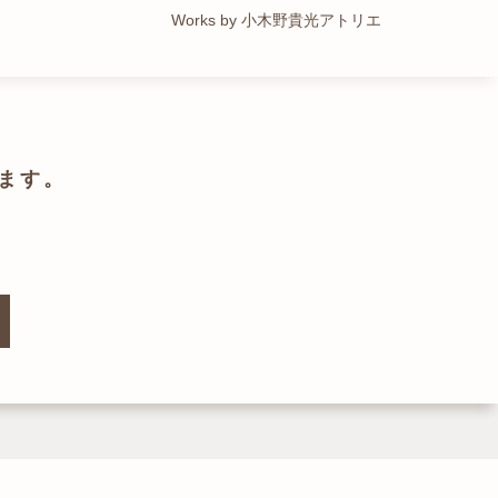
Works by トレイルアーキテクツ 一級建築士事務所
Works by 小木野貴光アトリエ
Works by ZAG空間設計舎
Works by ZAG空間設計舎
ます。