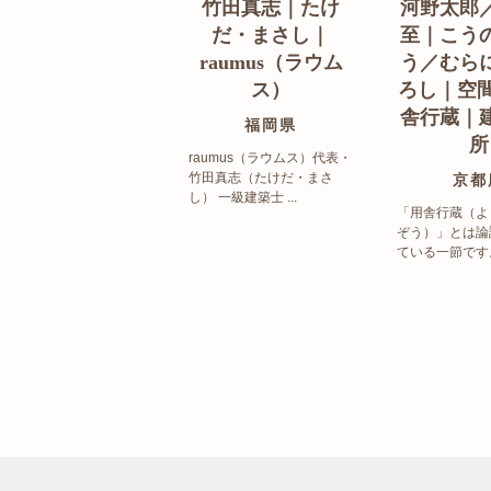
竹田真志｜たけ
河野太郎
だ・まさし｜
至｜こう
raumus（ラウム
う／むら
ス）
ろし｜空間
舎行蔵｜
福岡県
所
raumus（ラウムス）代表・
竹田真志（たけだ・まさ
京都
し） 一級建築士 ...
「用舎行蔵（よ
ぞう）」とは論
ている一節です。 