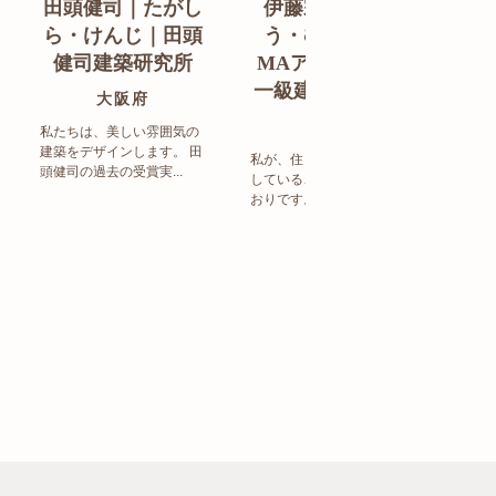
田頭健司｜たがし
伊藤宗明｜いと
白
ら・けんじ｜田頭
う・むねあき｜
す
健司建築研究所
MAアーキテクト
de
一級建築士事務所
ン
大阪府
福岡県
私たちは、美しい雰囲気の
建築をデザインします。 田
私が、住まい造りで大事に
頭健司の過去の受賞実...
していることは、以下のと
まち
おりです。 洗練された...
ど生
トの設