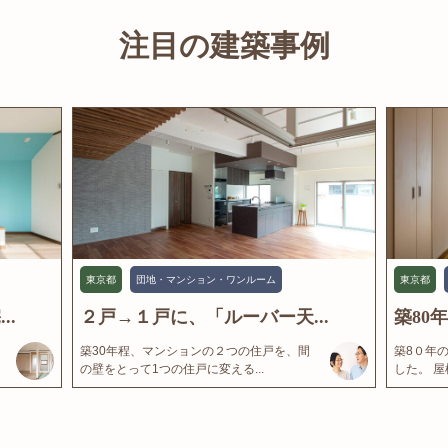
注目の建築事例
東京都
団地・マンション・ワンルーム
東京都
..
２戸→１戸に、「ルーバー天...
築80
築30年程、マンションの２つの住戸を、間
築8０年
の壁をとって1つの住戸に変える...
した。 屋