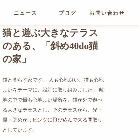
ニュース
ブログ
お問い合わせ
光が溢れ、広がりある
空間の家
猫と暮らす家です。 人も心地良い、猫も心地
よいをテーマに、設計に取り組みました。 敷
都心でありながらも緑の多いエリアです。 そ
地の中で最も心地よい場所を、猫が外で遊べ
の緑の借景も取り入れること、窓の配置を工
る大きなテラスとし、そのテラスから、光・
夫することで、光を取り入れながらも、カー
自然の中の岩山を切り開いて造った、ワイル
風・眺めがリビングに飛び込んで来る間取り
テンを閉じずに生活できる様設計していま
ドなゲストハウスをイメージした空間が広が
かつての機織り工場が、その趣を残しつつ孫
としています。
す。
る都市型住宅です。
世帯の住居へと蘇りました。