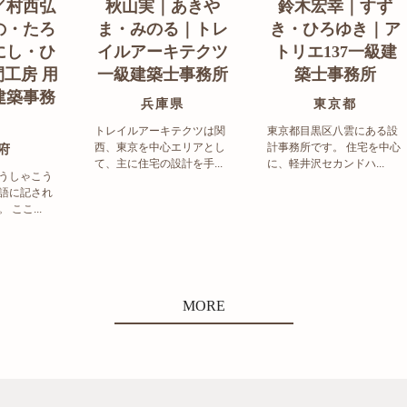
／村西弘
秋山実｜あきや
鈴木宏幸｜すず
の・たろ
ま・みのる｜トレ
き・ひろゆき｜ア
にし・ひ
イルアーキテクツ
トリエ137一級建
工房 用
一級建築士事務所
築士事務所
建築事務
兵庫県
東京都
トレイルアーキテクツは関
東京都目黒区八雲にある設
西、東京を中心エリアとし
計事務所です。 住宅を中心
府
て、主に住宅の設計を手...
に、軽井沢セカンドハ...
うしゃこう
語に記され
ここ...
MORE