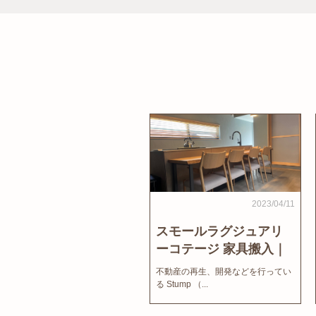
2023/04/11
スモールラグジュアリ
ーコテージ 家具搬入｜
家結びNews
不動産の再生、開発などを行ってい
る Stump （...