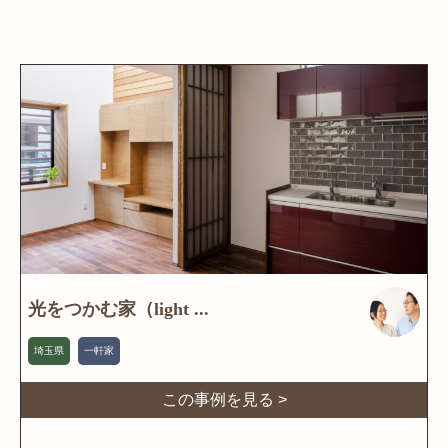
光をつかむ家（light ...
埼玉県
一軒家
この事例を見る >