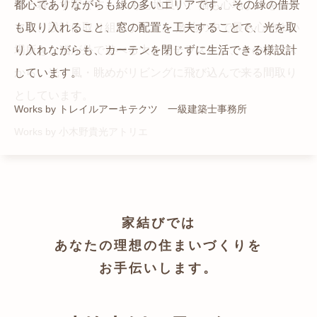
猫と暮らす家です。 人も心地良い、猫も心地よいをテー
都心でありながらも緑の多いエリアです。 その緑の借景
自然の中の岩山を切り開いて造った、ワイルドなゲスト
かつての機織り工場が、その趣を残しつつ孫世帯の住居
マに、設計に取り組みました。 敷地の中で最も心地よい
も取り入れること、窓の配置を工夫することで、光を取
ハウスをイメージした空間が広がる都市型住宅です。
へと蘇りました。
場所を、猫が外で遊べる大きなテラスとし、そのテラス
り入れながらも、カーテンを閉じずに生活できる様設計
Works by ZAG空間設計舎
Works by ZAG空間設計舎
から、光・風・眺めがリビングに飛び込んで来る間取り
しています。
としています。
Works by トレイルアーキテクツ 一級建築士事務所
Works by 小木野貴光アトリエ
家結びでは
あなたの理想の住まいづくりを
お手伝いします。