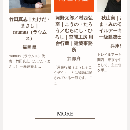
河野太郎／村西弘
秋山実｜あき
竹田真志｜たけだ・
至｜こうの・たろ
ま・みのる｜
まさし｜
う／むらにし・ひ
イルアーキテ
raumus（ラウム
ろし｜空間工房 用
一級建築士事
ス）
舎行蔵｜建築事務
兵庫県
福岡県
所
トレイルアーキテク
raumus（ラウムス）代
京都府
関西、東京を中心エ
表・竹田真志（たけだ・ま
として、主に住宅の
さし） 一級建築士 ...
「用舎行蔵（ようしゃこ
を手...
うぞう）」とは論語に記
されている一節です。 こ
こ...
MORE