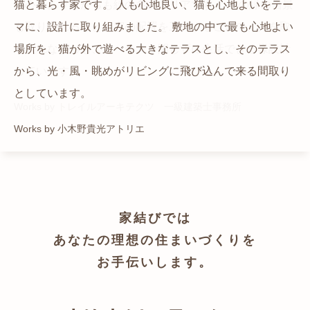
猫と暮らす家です。 人も心地良い、猫も心地よいをテー
都心でありながらも緑の多いエリアです。 その緑の借景
自然の中の岩山を切り開いて造った、ワイルドなゲスト
かつての機織り工場が、その趣を残しつつ孫世帯の住居
マに、設計に取り組みました。 敷地の中で最も心地よい
も取り入れること、窓の配置を工夫することで、光を取
ハウスをイメージした空間が広がる都市型住宅です。
へと蘇りました。
場所を、猫が外で遊べる大きなテラスとし、そのテラス
り入れながらも、カーテンを閉じずに生活できる様設計
Works by ZAG空間設計舎
Works by ZAG空間設計舎
から、光・風・眺めがリビングに飛び込んで来る間取り
しています。
としています。
Works by トレイルアーキテクツ 一級建築士事務所
Works by 小木野貴光アトリエ
家結びでは
あなたの理想の住まいづくりを
お手伝いします。