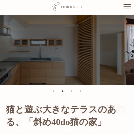
Skip
to
content
光が溢れ、広がりある空間の
家