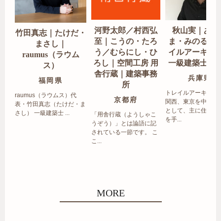
河野太郎／村西弘
秋山実｜あき
竹田真志｜たけだ・
至｜こうの・たろ
ま・みのる｜
まさし｜
う／むらにし・ひ
イルアーキテ
raumus（ラウム
ろし｜空間工房 用
一級建築士事
ス）
舎行蔵｜建築事務
兵庫県
福岡県
所
トレイルアーキテク
raumus（ラウムス）代
京都府
関西、東京を中心エ
表・竹田真志（たけだ・ま
として、主に住宅の
さし） 一級建築士 ...
「用舎行蔵（ようしゃこ
を手...
うぞう）」とは論語に記
されている一節です。 こ
こ...
MORE