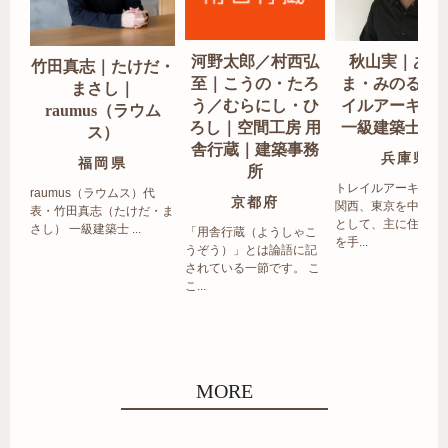
河野太郎／村西弘
秋山実｜あき
竹田真志｜たけだ・
至｜こうの・たろ
ま・みのる｜
まさし｜
う／むらにし・ひ
イルアーキテ
raumus（ラウム
ろし｜空間工房 用
一級建築士事
ス）
舎行蔵｜建築事務
兵庫県
福岡県
所
トレイルアーキテク
raumus（ラウムス）代
京都府
関西、東京を中心エ
表・竹田真志（たけだ・ま
として、主に住宅の
さし） 一級建築士 ...
「用舎行蔵（ようしゃこ
を手...
うぞう）」とは論語に記
されている一節です。 こ
こ...
MORE