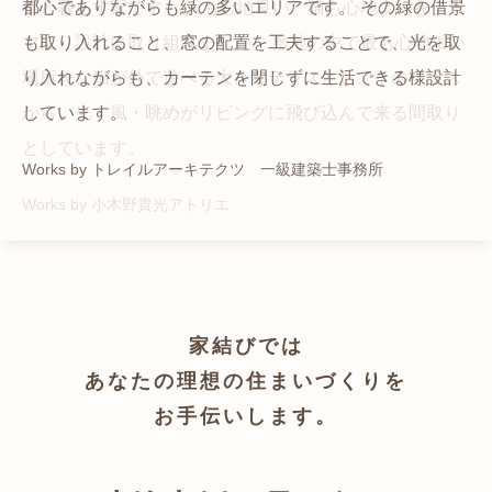
猫と暮らす家です。 人も心地良い、猫も心地よいをテー
都心でありながらも緑の多いエリアです。 その緑の借景
自然の中の岩山を切り開いて造った、ワイルドなゲスト
かつての機織り工場が、その趣を残しつつ孫世帯の住居
マに、設計に取り組みました。 敷地の中で最も心地よい
も取り入れること、窓の配置を工夫することで、光を取
ハウスをイメージした空間が広がる都市型住宅です。
へと蘇りました。
場所を、猫が外で遊べる大きなテラスとし、そのテラス
り入れながらも、カーテンを閉じずに生活できる様設計
Works by ZAG空間設計舎
Works by ZAG空間設計舎
から、光・風・眺めがリビングに飛び込んで来る間取り
しています。
としています。
Works by トレイルアーキテクツ 一級建築士事務所
Works by 小木野貴光アトリエ
家結びでは
あなたの理想の住まいづくりを
お手伝いします。