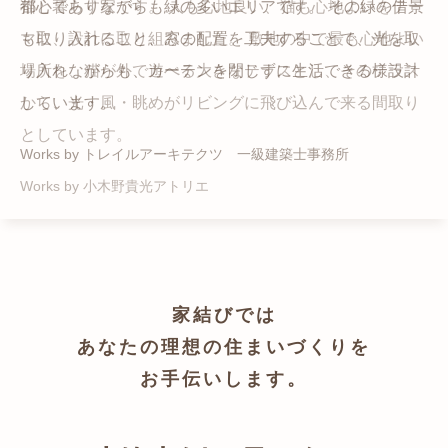
猫と暮らす家です。 人も心地良い、猫も心地よいをテー
都心でありながらも緑の多いエリアです。 その緑の借景
自然の中の岩山を切り開いて造った、ワイルドなゲスト
かつての機織り工場が、その趣を残しつつ孫世帯の住居
マに、設計に取り組みました。 敷地の中で最も心地よい
も取り入れること、窓の配置を工夫することで、光を取
ハウスをイメージした空間が広がる都市型住宅です。
へと蘇りました。
場所を、猫が外で遊べる大きなテラスとし、そのテラス
り入れながらも、カーテンを閉じずに生活できる様設計
Works by ZAG空間設計舎
Works by ZAG空間設計舎
から、光・風・眺めがリビングに飛び込んで来る間取り
しています。
としています。
Works by トレイルアーキテクツ 一級建築士事務所
Works by 小木野貴光アトリエ
家結びでは
あなたの理想の住まいづくりを
お手伝いします。