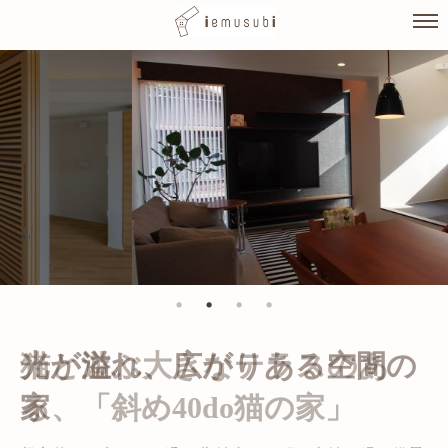
Skip
to
content
光が溢れ、広がりある空間の
家