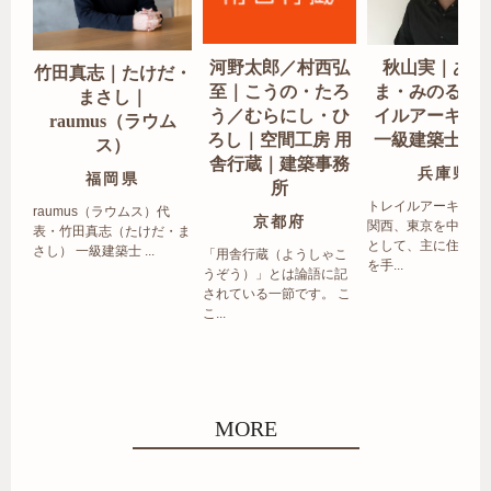
河野太郎／村西弘
秋山実｜あき
竹田真志｜たけだ・
至｜こうの・たろ
ま・みのる｜
まさし｜
う／むらにし・ひ
イルアーキテ
raumus（ラウム
ろし｜空間工房 用
一級建築士事
ス）
舎行蔵｜建築事務
兵庫県
福岡県
所
トレイルアーキテク
raumus（ラウムス）代
京都府
関西、東京を中心エ
表・竹田真志（たけだ・ま
として、主に住宅の
さし） 一級建築士 ...
「用舎行蔵（ようしゃこ
を手...
うぞう）」とは論語に記
されている一節です。 こ
こ...
MORE