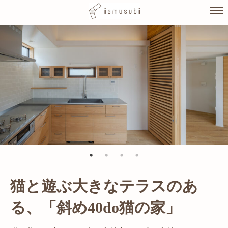
Skip
to
content
猫と遊ぶ大きなテラスのあ
光が溢れ、広がりある空間の
る、「斜め40do猫の家」
家