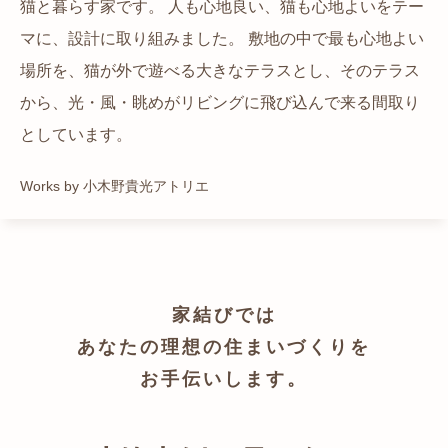
猫と暮らす家です。 人も心地良い、猫も心地よいをテー
都心でありながらも緑の多いエリアです。 その緑の借景
自然の中の岩山を切り開いて造った、ワイルドなゲスト
かつての機織り工場が、その趣を残しつつ孫世帯の住居
マに、設計に取り組みました。 敷地の中で最も心地よい
も取り入れること、窓の配置を工夫することで、光を取
ハウスをイメージした空間が広がる都市型住宅です。
へと蘇りました。
場所を、猫が外で遊べる大きなテラスとし、そのテラス
り入れながらも、カーテンを閉じずに生活できる様設計
Works by ZAG空間設計舎
Works by ZAG空間設計舎
から、光・風・眺めがリビングに飛び込んで来る間取り
しています。
としています。
Works by トレイルアーキテクツ 一級建築士事務所
Works by 小木野貴光アトリエ
家結びでは
あなたの理想の住まいづくりを
お手伝いします。