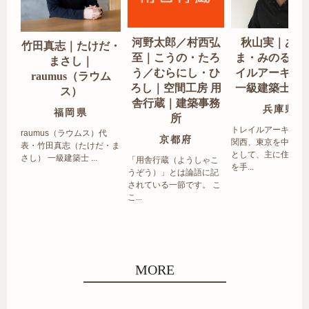
河野太郎／村西弘
秋山実｜あき
竹田真志｜たけだ・
至｜こうの・たろ
ま・みのる｜
まさし｜
う／むらにし・ひ
イルアーキテ
raumus（ラウム
ろし｜空間工房 用
一級建築士事
ス）
舎行蔵｜建築事務
兵庫県
福岡県
所
トレイルアーキテク
raumus（ラウムス）代
京都府
関西、東京を中心エ
表・竹田真志（たけだ・ま
として、主に住宅の
さし） 一級建築士 ...
「用舎行蔵（ようしゃこ
を手...
うぞう）」とは論語に記
されている一節です。 こ
こ...
MORE