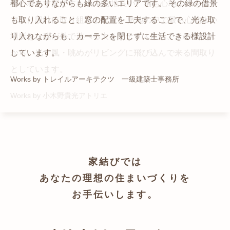
猫と暮らす家です。 人も心地良い、猫も心地よいをテー
都心でありながらも緑の多いエリアです。 その緑の借景
自然の中の岩山を切り開いて造った、ワイルドなゲスト
かつての機織り工場が、その趣を残しつつ孫世帯の住居
マに、設計に取り組みました。 敷地の中で最も心地よい
も取り入れること、窓の配置を工夫することで、光を取
ハウスをイメージした空間が広がる都市型住宅です。
へと蘇りました。
場所を、猫が外で遊べる大きなテラスとし、そのテラス
り入れながらも、カーテンを閉じずに生活できる様設計
Works by ZAG空間設計舎
Works by ZAG空間設計舎
から、光・風・眺めがリビングに飛び込んで来る間取り
しています。
としています。
Works by トレイルアーキテクツ 一級建築士事務所
Works by 小木野貴光アトリエ
家結びでは
あなたの理想の住まいづくりを
お手伝いします。