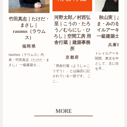
河野太郎／村西弘
秋山実｜あき
竹田真志｜たけだ・
至｜こうの・たろ
ま・みのる｜
まさし｜
う／むらにし・ひ
イルアーキテ
raumus（ラウム
ろし｜空間工房 用
一級建築士事
ス）
舎行蔵｜建築事務
兵庫県
福岡県
所
トレイルアーキテク
raumus（ラウムス）代
京都府
関西、東京を中心エ
表・竹田真志（たけだ・ま
として、主に住宅の
さし） 一級建築士 ...
「用舎行蔵（ようしゃこ
を手...
うぞう）」とは論語に記
されている一節です。 こ
こ...
MORE