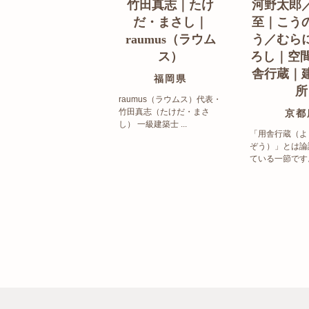
竹田真志｜たけ
河野太郎
だ・まさし｜
至｜こう
raumus（ラウム
う／むら
ス）
ろし｜空間
舎行蔵｜
福岡県
所
raumus（ラウムス）代表・
竹田真志（たけだ・まさ
京都
し） 一級建築士 ...
「用舎行蔵（よ
ぞう）」とは論
ている一節です。 