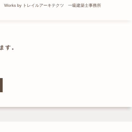
Works by トレイルアーキテクツ 一級建築士事務所
Works by 小木野貴光アトリエ
Works by ZAG空間設計舎
Works by ZAG空間設計舎
ます。