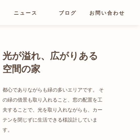
ニュース
ブログ
お問い合わせ
光が溢れ、広がりある
空間の家
猫と暮らす家です。 人も心地良い、猫も心地
よいをテーマに、設計に取り組みました。 敷
都心でありながらも緑の多いエリアです。 そ
地の中で最も心地よい場所を、猫が外で遊べ
の緑の借景も取り入れること、窓の配置を工
る大きなテラスとし、そのテラスから、光・
夫することで、光を取り入れながらも、カー
自然の中の岩山を切り開いて造った、ワイル
風・眺めがリビングに飛び込んで来る間取り
テンを閉じずに生活できる様設計していま
ドなゲストハウスをイメージした空間が広が
かつての機織り工場が、その趣を残しつつ孫
としています。
す。
る都市型住宅です。
世帯の住居へと蘇りました。