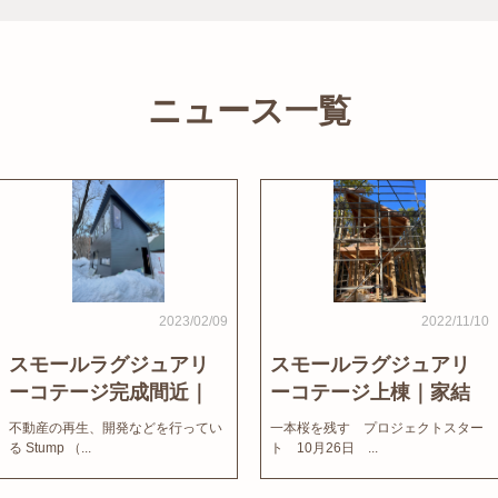
ニュース一覧
2023/02/09
2022/11/10
スモールラグジュアリ
スモールラグジュアリ
ーコテージ完成間近｜
ーコテージ上棟｜家結
家結びNews
びNews
不動産の再生、開発などを行ってい
一本桜を残す プロジェクトスター
る Stump （...
ト 10月26日 ...