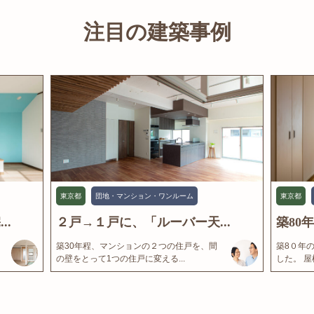
注目の建築事例
東京都
団地・マンション・ワンルーム
東京都
..
２戸→１戸に、「ルーバー天...
築80
築30年程、マンションの２つの住戸を、間
築8０年
の壁をとって1つの住戸に変える...
した。 屋