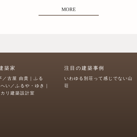
MORE
建築家
注目の建築事例
平／古屋 由貴｜ふる
いわゆる別荘って感じでない山
うへい／ふるや・ゆき｜
荘
ユカリ建築設計室