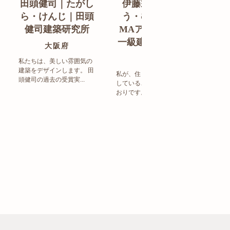
田頭健司｜たがし
伊藤宗明｜いと
白
ら・けんじ｜田頭
う・むねあき｜
す
健司建築研究所
MAアーキテクト
de
一級建築士事務所
ン
大阪府
福岡県
私たちは、美しい雰囲気の
建築をデザインします。 田
私が、住まい造りで大事に
頭健司の過去の受賞実...
していることは、以下のと
まち
おりです。 洗練された...
ど生
トの設