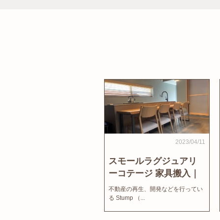
2023/04/11
スモールラグジュアリ
ーコテージ 家具搬入｜
家結びNews
不動産の再生、開発などを行ってい
る Stump （...