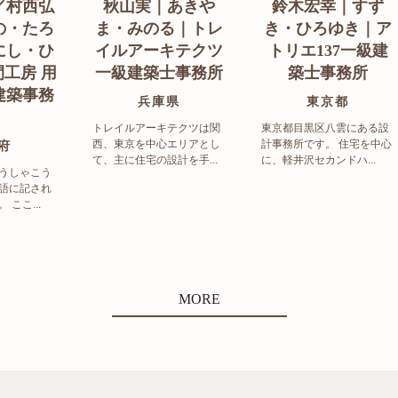
／村西弘
秋山実｜あきや
鈴木宏幸｜すず
の・たろ
ま・みのる｜トレ
き・ひろゆき｜ア
にし・ひ
イルアーキテクツ
トリエ137一級建
工房 用
一級建築士事務所
築士事務所
建築事務
兵庫県
東京都
トレイルアーキテクツは関
東京都目黒区八雲にある設
西、東京を中心エリアとし
計事務所です。 住宅を中心
府
て、主に住宅の設計を手...
に、軽井沢セカンドハ...
うしゃこう
語に記され
ここ...
MORE