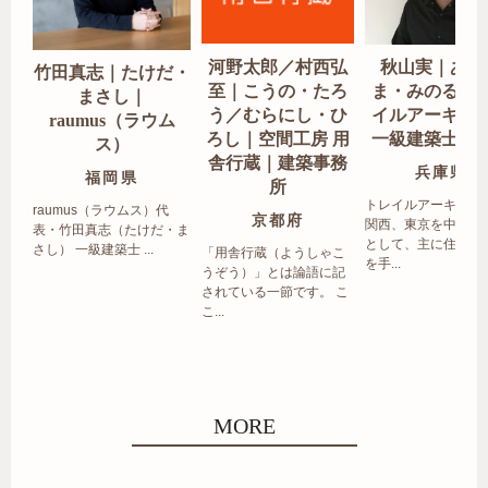
河野太郎／村西弘
秋山実｜あき
竹田真志｜たけだ・
至｜こうの・たろ
ま・みのる｜
まさし｜
う／むらにし・ひ
イルアーキテ
raumus（ラウム
ろし｜空間工房 用
一級建築士事
ス）
舎行蔵｜建築事務
兵庫県
福岡県
所
トレイルアーキテク
raumus（ラウムス）代
京都府
関西、東京を中心エ
表・竹田真志（たけだ・ま
として、主に住宅の
さし） 一級建築士 ...
「用舎行蔵（ようしゃこ
を手...
うぞう）」とは論語に記
されている一節です。 こ
こ...
MORE