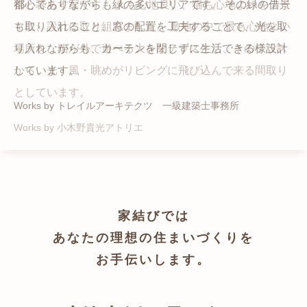
猫と暮らす家です。 人も心地良い、猫も心地よいをテー
都心でありながらも緑の多いエリアです。 その緑の借景
自然の中の岩山を切り開いて造った、ワイルドなゲスト
かつての機織り工場が、その趣を残しつつ孫世帯の住居
マに、設計に取り組みました。 敷地の中で最も心地よい
も取り入れること、窓の配置を工夫することで、光を取
ハウスをイメージした空間が広がる都市型住宅です。
へと蘇りました。
場所を、猫が外で遊べる大きなテラスとし、そのテラス
り入れながらも、カーテンを閉じずに生活できる様設計
Works by ZAG空間設計舎
Works by ZAG空間設計舎
から、光・風・眺めがリビングに飛び込んで来る間取り
しています。
としています。
Works by トレイルアーキテクツ 一級建築士事務所
Works by 小木野貴光アトリエ
家結びでは
あなたの理想の住まいづくりを
お手伝いします。