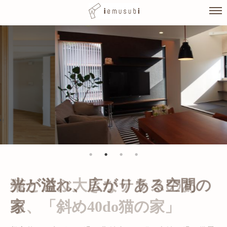
Skip
to
content
光が溢れ、広がりある空間の
家