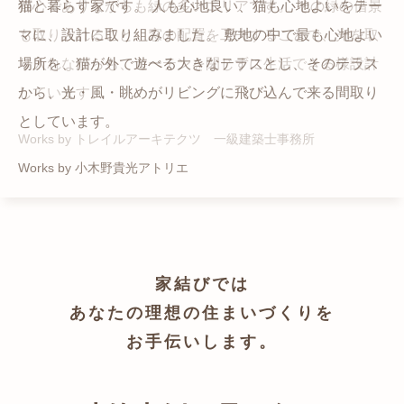
猫と暮らす家です。 人も心地良い、猫も心地よいをテー
都心でありながらも緑の多いエリアです。 その緑の借景
自然の中の岩山を切り開いて造った、ワイルドなゲスト
かつての機織り工場が、その趣を残しつつ孫世帯の住居
マに、設計に取り組みました。 敷地の中で最も心地よい
も取り入れること、窓の配置を工夫することで、光を取
ハウスをイメージした空間が広がる都市型住宅です。
へと蘇りました。
場所を、猫が外で遊べる大きなテラスとし、そのテラス
り入れながらも、カーテンを閉じずに生活できる様設計
Works by ZAG空間設計舎
Works by ZAG空間設計舎
から、光・風・眺めがリビングに飛び込んで来る間取り
しています。
としています。
Works by トレイルアーキテクツ 一級建築士事務所
Works by 小木野貴光アトリエ
家結びでは
あなたの理想の住まいづくりを
お手伝いします。