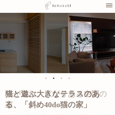
Skip
to
content
光が溢れ、広がりある空間の
家