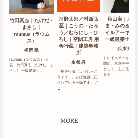
河野太郎／村西弘
秋山実｜あき
竹田真志｜たけだ・
至｜こうの・たろ
ま・みのる｜
まさし｜
う／むらにし・ひ
イルアーキテ
raumus（ラウム
ろし｜空間工房 用
一級建築士事
ス）
舎行蔵｜建築事務
兵庫県
福岡県
所
トレイルアーキテク
raumus（ラウムス）代
京都府
関西、東京を中心エ
表・竹田真志（たけだ・ま
として、主に住宅の
さし） 一級建築士 ...
「用舎行蔵（ようしゃこ
を手...
うぞう）」とは論語に記
されている一節です。 こ
こ...
MORE